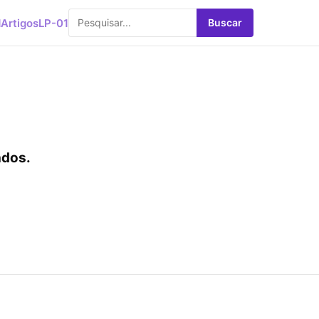
d
Artigos
LP-01
Buscar
dos.