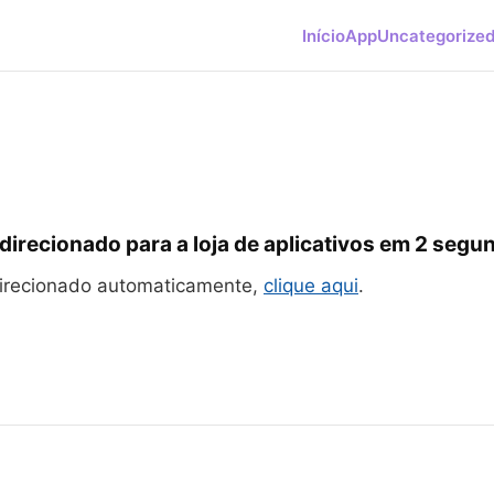
Início
App
Uncategorize
direcionado para a loja de aplicativos em
2
segun
direcionado automaticamente,
clique aqui
.