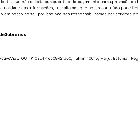
ente, que não solicita qualquer tipo de pagamento para aprovação ou 
e atualidade das informações, ressaltamos que nosso conteúdo pode fi
ido em nosso portal, por isso não nos responsabilizamos por serviços pr
ade
Sobre nós
ctiveView OÜ | Kf08c47fec0942fa00, Tallinn 10615, Harju, Estonia | R