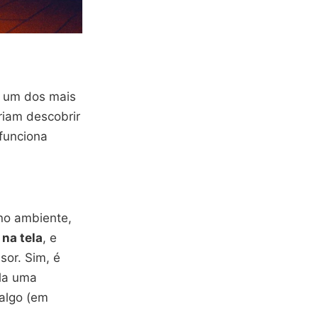
é um dos mais
riam descobrir
 funciona
 no ambiente,
 na tela
, e
or. Sim, é
la uma
 algo (em