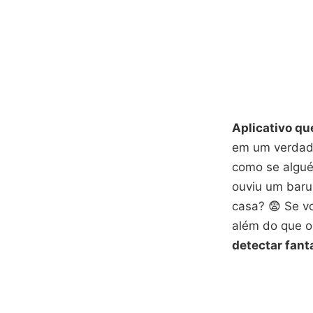
Aplicativo q
em um verdade
como se algué
ouviu um baru
casa? 😨 Se v
além do que o
detectar fan