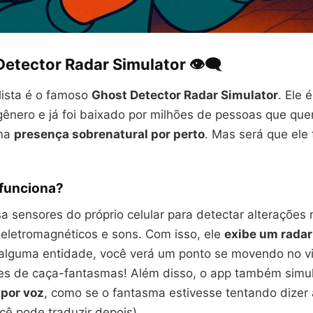
Detector Radar Simulator
👁️‍🗨️
lista é o famoso
Ghost Detector Radar Simulator
. Ele 
gênero e já foi baixado por milhões de pessoas que que
uma
presença sobrenatural por perto
. Mas será que ele
funciona?
sa sensores do próprio celular para detectar alterações
letromagnéticos e sons. Com isso, ele
exibe um radar
alguma entidade, você verá um ponto se movendo no vis
es de caça-fantasmas! Além disso, o app também simu
por voz
, como se o fantasma estivesse tentando dizer
cê pode traduzir depois).