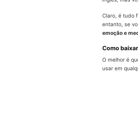
Claro, é tudo 
entanto, se v
emoção e me
Como baixar
O melhor é que
usar em qualq