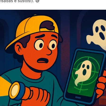
risadas e sustos!). 😅