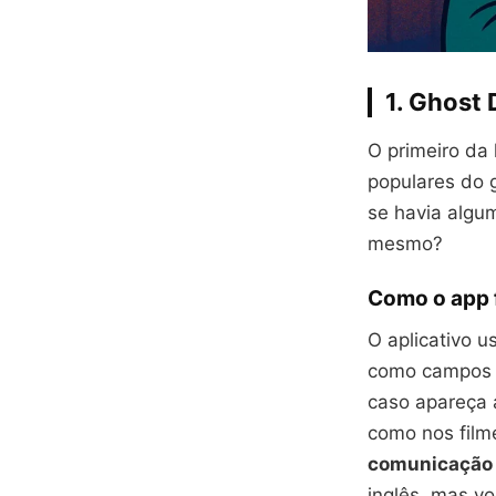
1.
Ghost 
O primeiro da 
populares do 
se havia alg
mesmo?
Como o app 
O aplicativo u
como campos e
caso apareça 
como nos film
comunicação 
inglês, mas vo