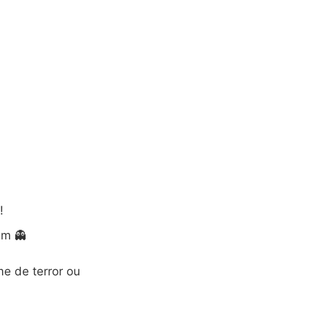
!
em 👻
e de terror ou