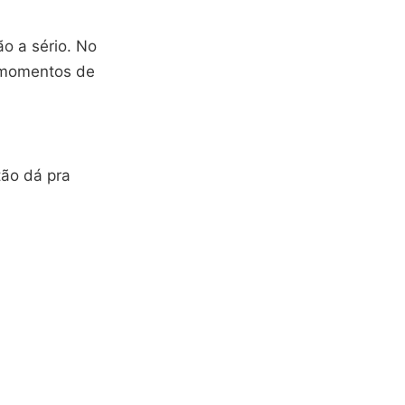
ão a sério. No
a momentos de
tão dá pra