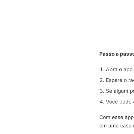
Passo a pass
Abra o app 
Espere o ra
Se algum po
Você pode 
Com esse app,
em uma casa m