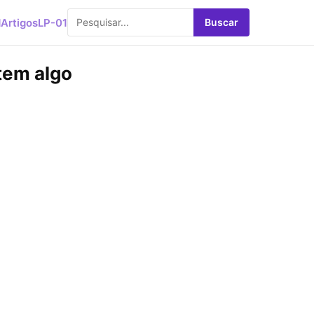
d
Artigos
LP-01
Buscar
tem algo