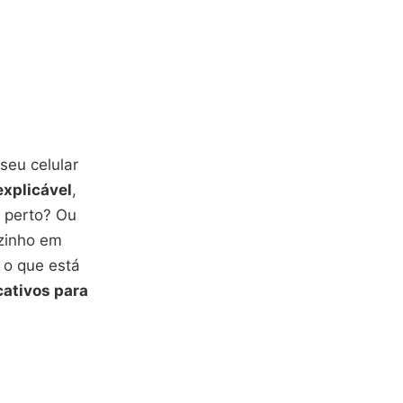
seu celular
explicável
,
 perto? Ou
ozinho em
 o que está
cativos para