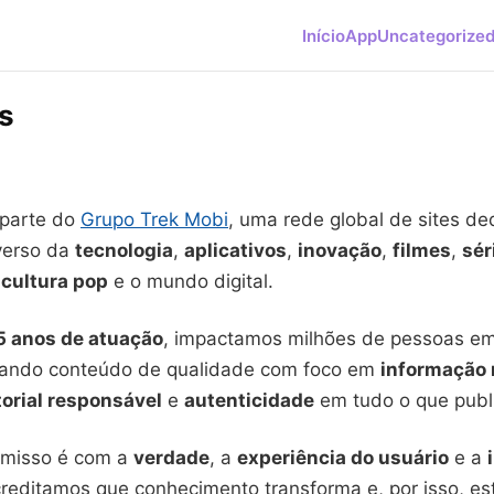
Início
App
Uncategorize
s
 parte do
Grupo Trek Mobi
, uma rede global de sites de
iverso da
tecnologia
,
aplicativos
,
inovação
,
filmes
,
sér
a
cultura pop
e o mundo digital.
5 anos de atuação
, impactamos milhões de pessoas em
gando conteúdo de qualidade com foco em
informação 
torial responsável
e
autenticidade
em tudo o que publ
misso é com a
verdade
, a
experiência do usuário
e a
creditamos que conhecimento transforma e, por isso, 