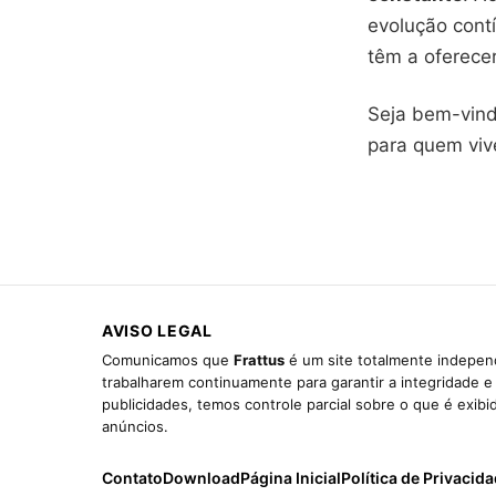
evolução contí
têm a oferecer
Seja bem-vin
para quem viv
AVISO LEGAL
Comunicamos que
Frattus
é um site totalmente independ
trabalharem continuamente para garantir a integridade 
publicidades, temos controle parcial sobre o que é exib
anúncios.
Contato
Download
Página Inicial
Política de Privacid