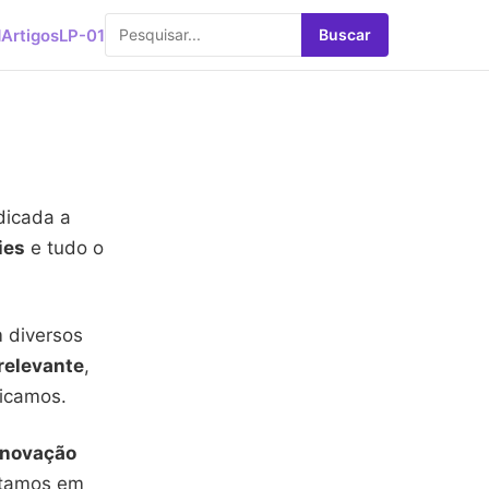
d
Artigos
LP-01
Buscar
dicada a
ies
e tudo o
 diversos
relevante
,
icamos.
inovação
estamos em