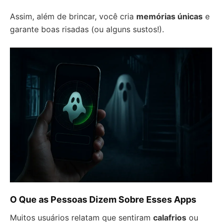
Assim, além de brincar, você cria
memórias únicas
e
garante boas risadas (ou alguns sustos!).
O Que as Pessoas Dizem Sobre Esses Apps
Muitos usuários relatam que sentiram
calafrios
ou