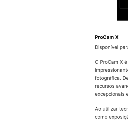
ProCam X
Disponível pa
O ProCam X é
impressionant
fotográfica. D
recursos avan
excepcionais 
Ao utilizar te
como exposição