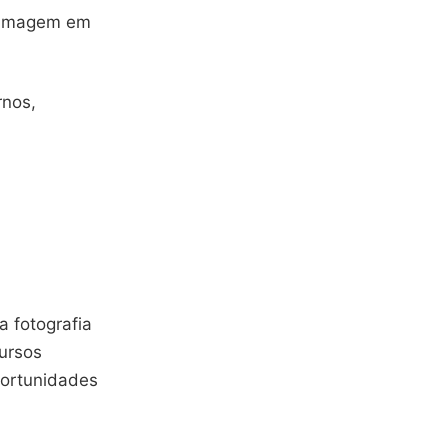
e imagem em
rnos,
 fotografia
cursos
ortunidades