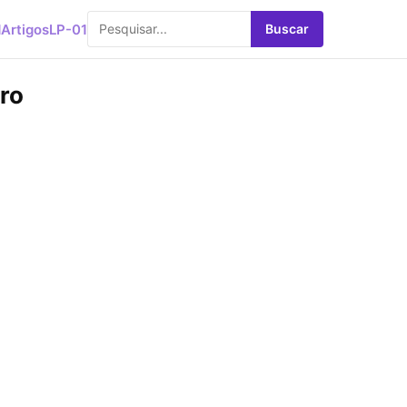
d
Artigos
LP-01
Buscar
ro