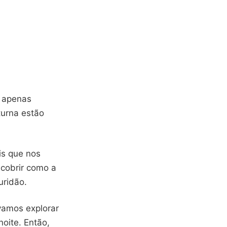
m apenas
turna estão
is que nos
cobrir como a
uridão.
 vamos explorar
oite. Então,