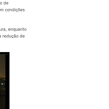
po de
em condições
tura, enquanto
a redução de