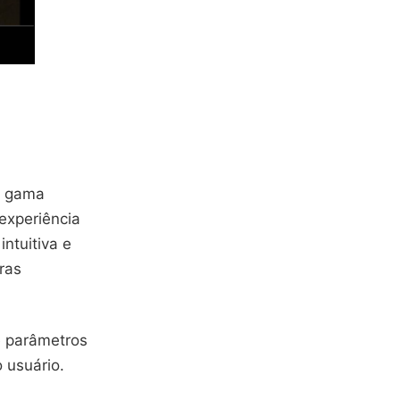
a gama
experiência
intuitiva e
ras
e parâmetros
 usuário.