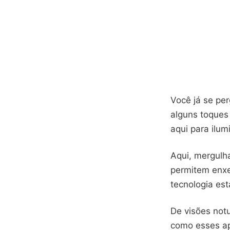
Você já se pe
alguns toques
aqui para ilum
Aqui, mergulh
permitem enxe
tecnologia es
De visões notu
como esses ap