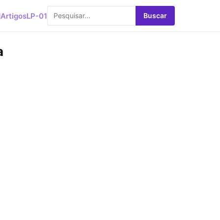
d
Artigos
LP-01
Buscar
a