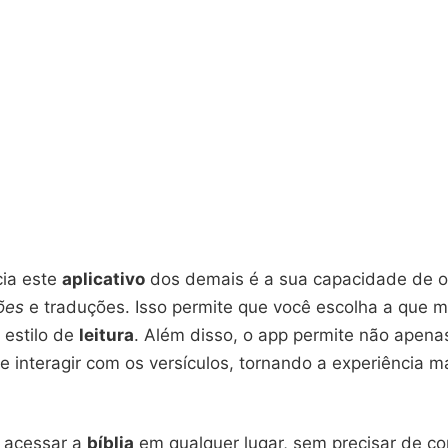
cia este
aplicativo
dos demais é a sua capacidade de o
ões
e traduções. Isso permite que você escolha a que m
 estilo de
leitura
. Além disso, o app permite não apenas
 interagir com os versículos, tornando a experiência m
 acessar a
bíblia
em qualquer lugar, sem precisar de c