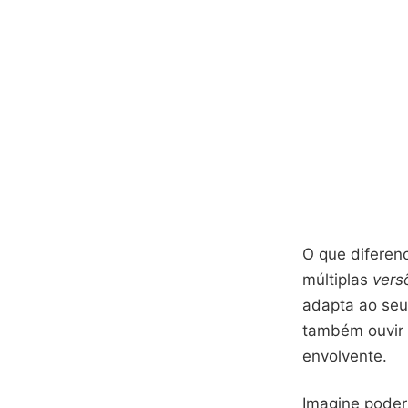
O que diferen
múltiplas
vers
adapta ao seu
também ouvir e
envolvente.
Imagine poder