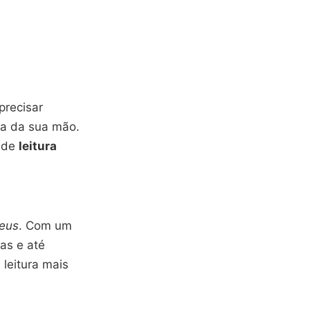
recisar
ma da sua mão.
s de
leitura
Deus
. Com um
ias e até
 leitura mais