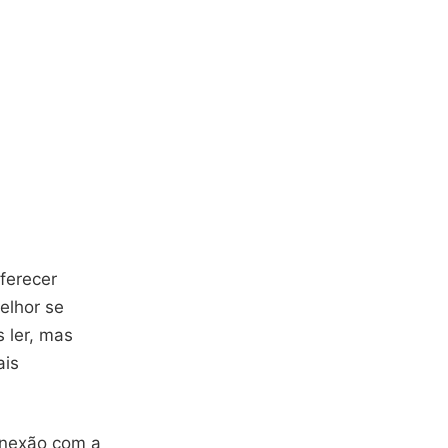
ferecer
elhor se
 ler, mas
ais
onexão com a