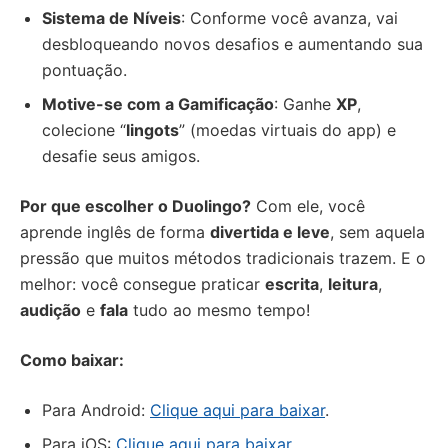
Sistema de Níveis
: Conforme você avanza, vai
desbloqueando novos desafios e aumentando sua
pontuação.
Motive-se com a Gamificação
: Ganhe
XP
,
colecione “
lingots
” (moedas virtuais do app) e
desafie seus amigos.
Por que escolher o Duolingo?
Com ele, você
aprende inglês de forma
divertida e leve
, sem aquela
pressão que muitos métodos tradicionais trazem. E o
melhor: você consegue praticar
escrita
,
leitura
,
audição
e
fala
tudo ao mesmo tempo!
Como baixar:
Para Android:
Clique aqui para baixar
.
Para iOS:
Clique aqui para baixar
.