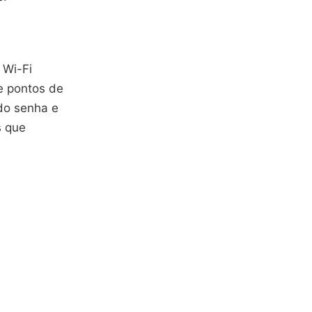
 Wi-Fi
e pontos de
do senha e
s que