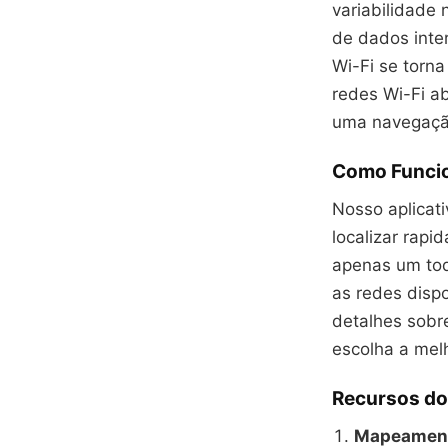
variabilidade
de dados inte
Wi-Fi se torna
redes Wi-Fi a
uma navegação
Como Funcio
Nosso aplicati
localizar rap
apenas um toq
as redes disp
detalhes sobre
escolha a mel
Recursos do
Mapeament