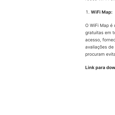
WiFi Map:
O WiFi Map é 
gratuitas em 
acesso, forne
avaliações de 
procuram evit
Link para do