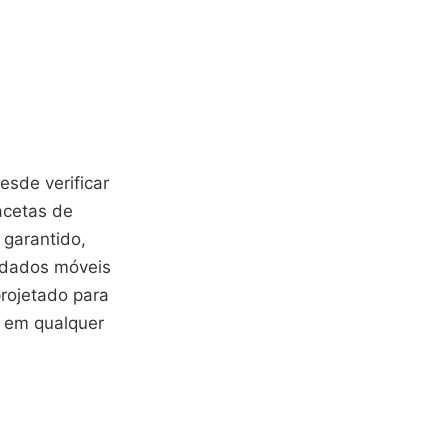
sde verificar
facetas de
 garantido,
 dados móveis
projetado para
s em qualquer