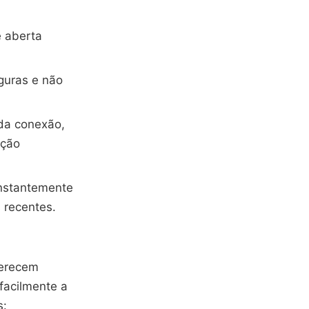
 aberta
eguras e não
da conexão,
pção
nstantemente
 recentes.
ferecem
facilmente a
s: