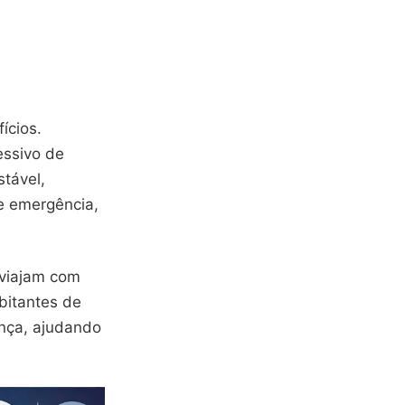
ícios.
essivo de
tável,
e emergência,
 viajam com
bitantes de
nça, ajudando