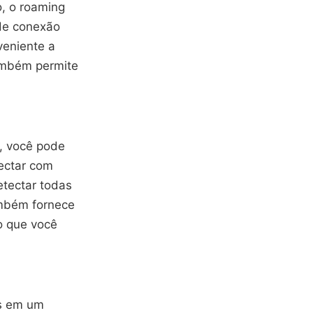
o, o roaming
 de conexão
veniente a
ambém permite
s, você pode
nectar com
etectar todas
ambém fornece
o que você
is em um