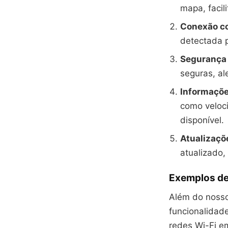
mapa, facil
Conexão c
detectada p
Segurança 
seguras, al
Informaçõe
como veloc
disponível.
Atualizaçõ
atualizado,
Exemplos de
Além do nosso 
funcionalidad
redes Wi-Fi em