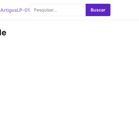
d
Artigos
LP-01
Buscar
de