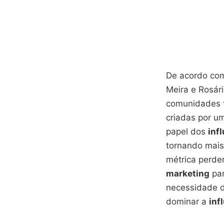
De acordo com
Meira e Rosár
comunidades t
criadas por u
papel dos
inf
tornando mais
métrica perde
marketing
par
necessidade d
dominar a
inf