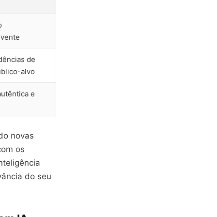
o
lvente
ndências de
blico-alvo
utêntica e
ndo novas
 com os
nteligência
evância do seu