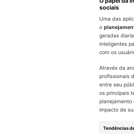
O papel da i
sociais
Uma das aplica
o
planejamen
geradas diari
inteligentes p
com os usuári
Através da aná
profissionais
entre seu púb
os principais 
planejamento 
impacto de su
Tendências de 