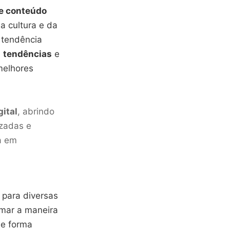
e conteúdo
a cultura e da
 tendência
s
tendências
e
melhores
ital
, abrindo
izadas e
a em
o para diversas
rmar a maneira
de forma