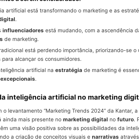
cia artificial está transformando o marketing e as estrat
digital
.
s
influenciadores
está mudando, com a ascendência d
s
de marketing.
radicional está perdendo importância, priorizando-se o
 para alcançar os consumidores.
nteligência artificial na
estratégia
de marketing é essenc
 excepcionais
.
a inteligência artificial no marketing digit
 o levantamento “Marketing Trends 2024” da Kantar, a i
ará ainda mais presente no
marketing digital
no
futuro
. 
êm uma visão positiva sobre as possibilidades da intel
luindo a criação de conceitos visuais e
narrativas
atravé