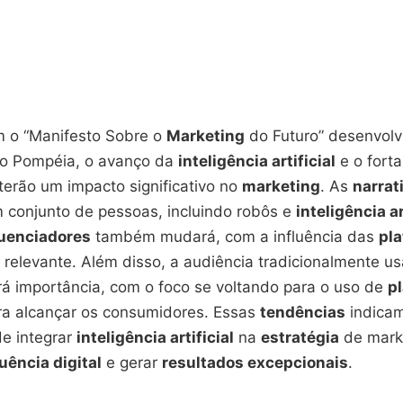
 o “Manifesto Sobre o
Marketing
do Futuro” desenvolvi
io Pompéia, o avanço da
inteligência artificial
e o fort
erão um impacto significativo no
marketing
. As
narrat
m conjunto de pessoas, incluindo robôs e
inteligência ar
luenciadores
também mudará, com a influência das
pl
 relevante. Além disso, a audiência tradicionalmente 
rá importância, com o foco se voltando para o uso de
p
a alcançar os consumidores. Essas
tendências
indica
e integrar
inteligência artificial
na
estratégia
de mark
luência digital
e gerar
resultados excepcionais
.