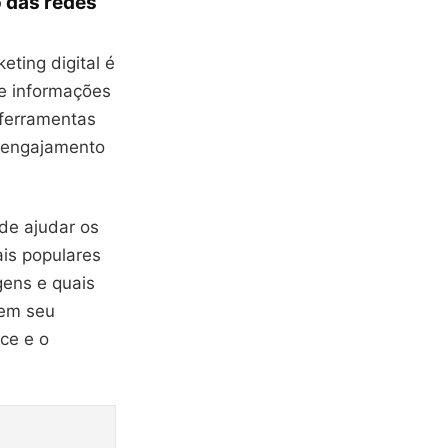
o das redes
eting digital é
e informações
 ferramentas
e engajamento
ode ajudar os
ais populares
gens e quais
nem seu
ce e o