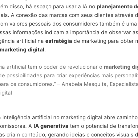
lém disso, há espaço para usar a IA no
planejamento d
iais. A conexão das marcas com seus clientes através d
 com valores pessoais dos consumidores também é uma
 Essas informações indicam a importância de observar a
igência artificial na
estratégia
de marketing para obter 
marketing digital
.
cia artificial tem o poder de revolucionar o
marketing dig
 possibilidades para criar experiências mais personal
para os consumidores.” – Anabela Mesquita, Especialist
gital
a inteligência artificial no marketing digital abre caminh
omissoras. A
IA generativa
tem o potencial de transfo
s criam conteúdo, gerando ideias e conceitos visuais 