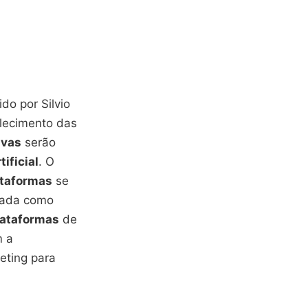
do por Silvio
alecimento das
ivas
serão
tificial
. O
ataformas
se
usada como
lataformas
de
m a
eting para