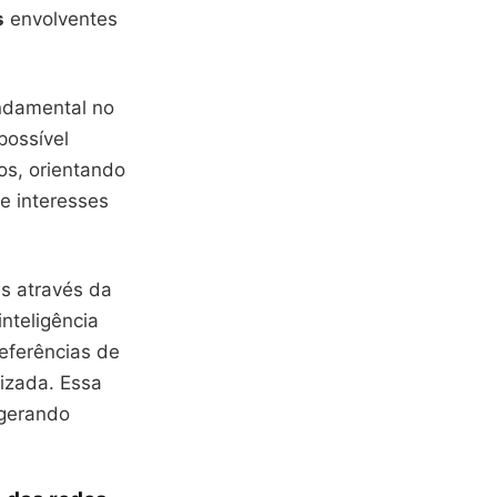
s
envolventes
undamental no
possível
os, orientando
e interesses
s através da
nteligência
referências de
izada. Essa
 gerando