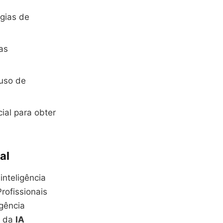
égias de
as
 uso de
ial para obter
al
nteligência
Profissionais
igência
s da
IA