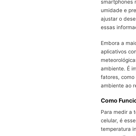
smartphones 
umidade e pre
ajustar o des
essas informa
Embora a maio
aplicativos c
meteorológica
ambiente. É i
fatores, como 
ambiente ao r
Como Funcio
Para medir a 
celular, é es
temperatura i