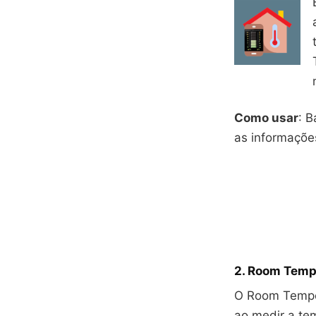
Como usar
: B
as informaçõe
2.
Room Temp
O Room Temper
ao medir a te