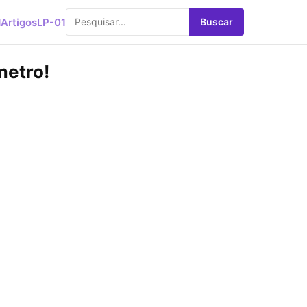
d
Artigos
LP-01
Buscar
metro!