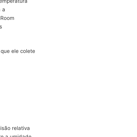
temperatura
a a
r Room
s
 que ele colete
são relativa
re a umidade