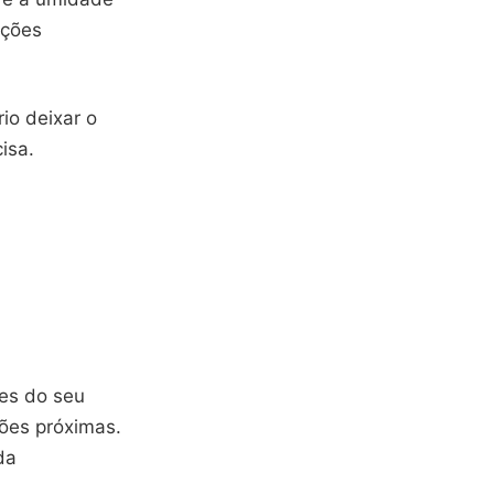
ições
io deixar o
isa.
res do seu
ões próximas.
da