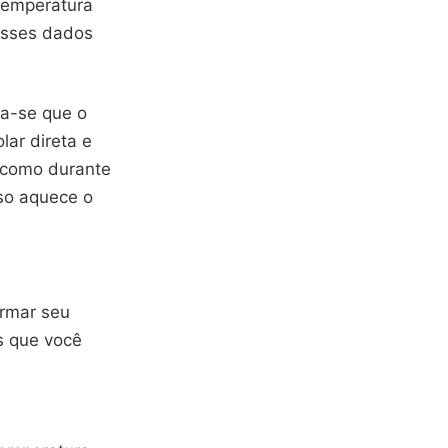
temperatura
 esses dados
a-se que o
lar direta e
 como durante
sso aquece o
ormar seu
s que você