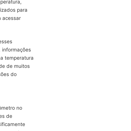
peratura,
izados para
m acessar
esses
, informações
da temperatura
de de muitos
ções do
ômetro no
es de
ificamente