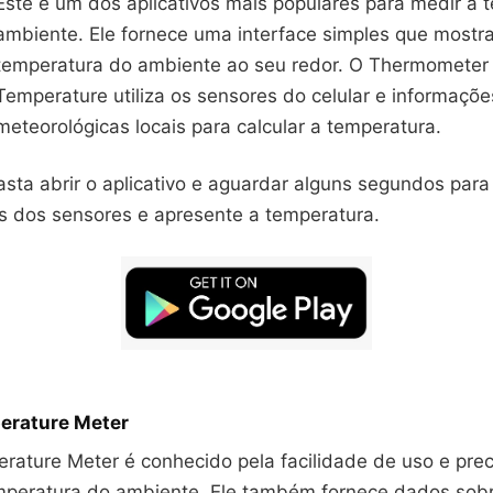
Este é um dos aplicativos mais populares para medir a 
ambiente. Ele fornece uma interface simples que mostr
temperatura do ambiente ao seu redor. O Thermomete
Temperature utiliza os sensores do celular e informaçõe
meteorológicas locais para calcular a temperatura.
asta abrir o aplicativo e aguardar alguns segundos para
s dos sensores e apresente a temperatura.
erature Meter
ature Meter é conhecido pela facilidade de uso e preci
mperatura do ambiente. Ele também fornece dados sob