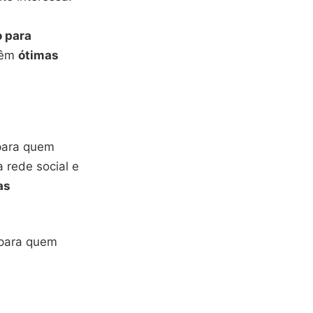
o para
 têm
ótimas
 para quem
a rede social e
as
é para quem