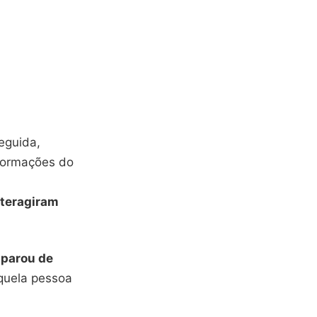
eguida,
nformações do
nteragiram
parou de
aquela pessoa