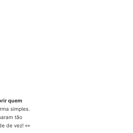
brir quem
orma simples.
naram tão
de de vez! 👀