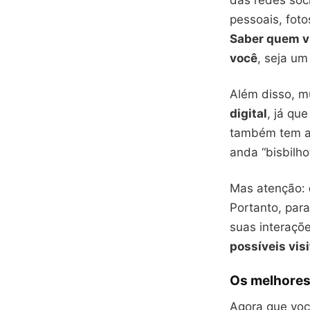
das redes soc
pessoais, foto
Saber quem vi
você
, seja um
Além disso, m
digital
, já qu
também tem 
anda “bisbilho
Mas atenção:
Portanto, para
suas interaçõ
possíveis vis
Os melhores 
Agora que voc