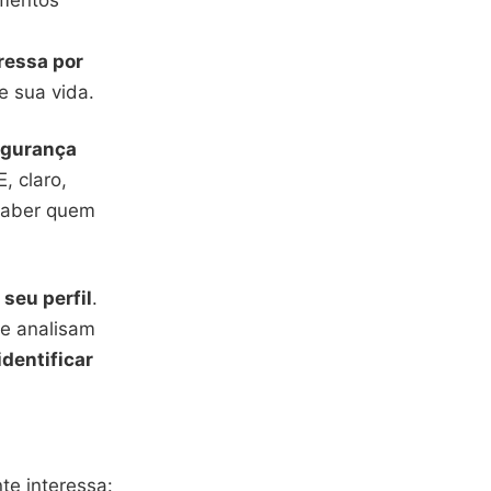
omentos
ressa por
e sua vida.
gurança
 E, claro,
saber quem
seu perfil
.
e analisam
identificar
te interessa: