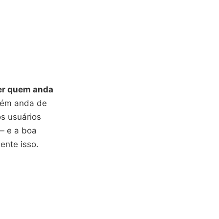
er quem anda
uém anda de
os usuários
 e a boa
nte isso.