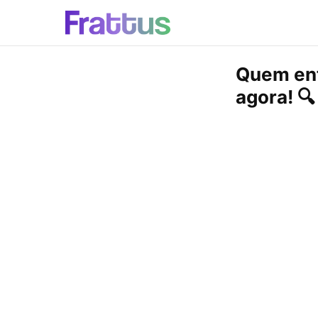
Quem ent
agora! 🔍