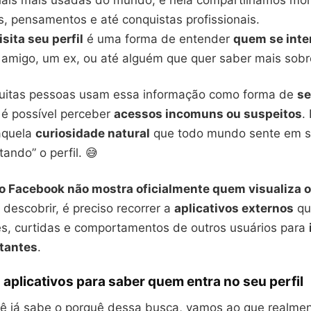
iais mais usadas do mundo, e nela compartilhamos m
s, pensamentos e até conquistas profissionais.
sita seu perfil
é uma forma de entender
quem se inte
 amigo, um ex, ou até alguém que quer saber mais sobr
uitas pessoas usam essa informação como forma de
se
e é possível perceber
acessos incomuns ou suspeitos
.
aquela
curiosidade natural
que todo mundo sente em 
tando” o perfil. 😅
o Facebook não mostra oficialmente quem visualiza o 
 descobrir, é preciso recorrer a
aplicativos externos
qu
es, curtidas e comportamentos de outros usuários para
itantes
.
aplicativos para saber quem entra no seu perfil
ê já sabe o porquê dessa busca, vamos ao que realmen