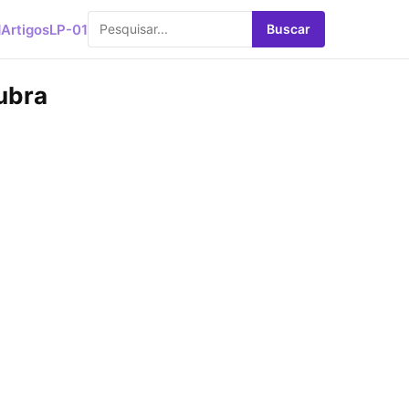
d
Artigos
LP-01
Buscar
ubra