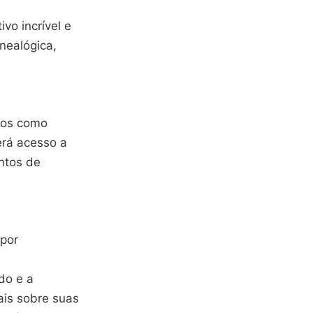
vo incrível e
nealógica,
tros como
erá acesso a
ntos de
por
do e a
is sobre suas