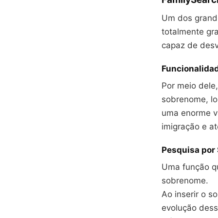
Um dos grande
totalmente gr
capaz de desve
Funcionalida
Por meio dele,
sobrenome, lo
uma enorme va
imigração e at
Pesquisa por
Uma função qu
sobrenome.
Ao inserir o s
evolução dess