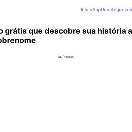
Início
App
Uncategorize
o grátis que descobre sua história a
sobrenome
ANÚNCIOS