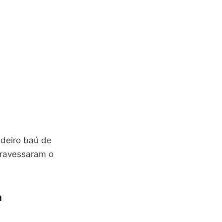
adeiro baú de
travessaram o
a