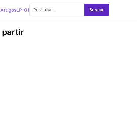
d
Artigos
LP-01
Buscar
 partir