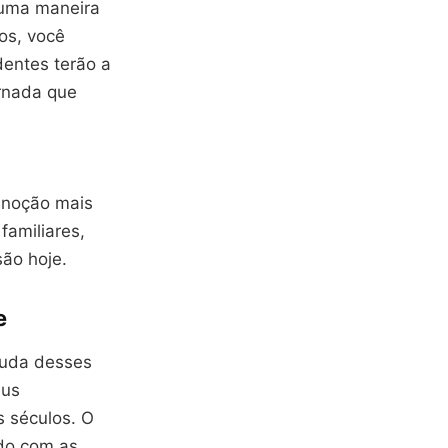
 uma maneira
os, você
entes terão a
ornada que
 noção mais
familiares,
ão hoje.
e
juda desses
eus
s séculos. O
ado com as