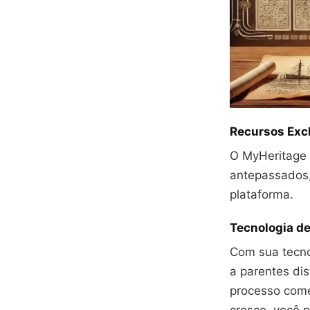
Recursos Exc
O MyHeritage 
antepassados,
plataforma.
Tecnologia d
Com sua tecno
a parentes di
processo come