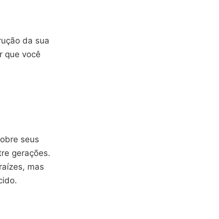
rução da sua
ir que você
sobre seus
tre gerações.
raízes, mas
cido.