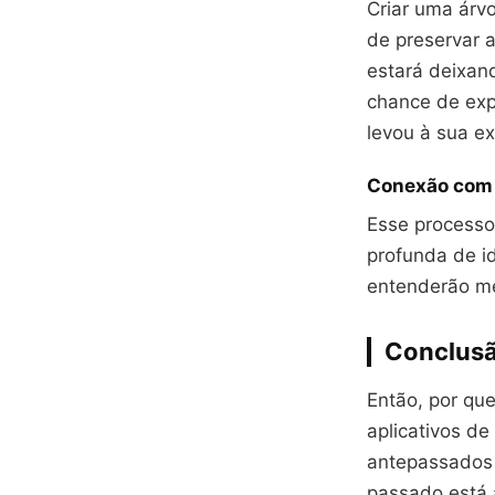
Criar uma árv
de preservar a
estará deixan
chance de expl
levou à sua ex
Conexão com 
Esse processo
profunda de i
entenderão me
Conclusã
Então, por qu
aplicativos d
antepassados 
passado está 