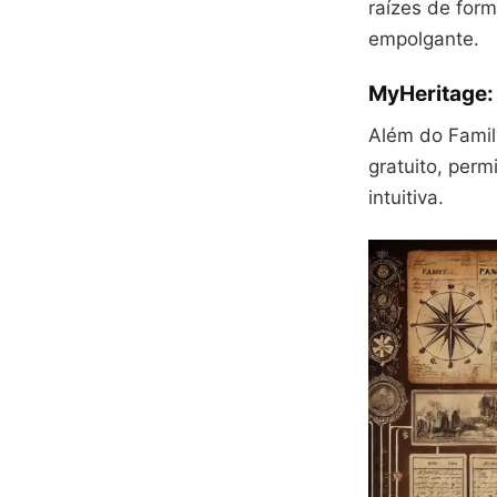
raízes de for
empolgante.
MyHeritage:
Além do Famil
gratuito, per
intuitiva.