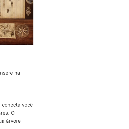
nsere na
a conecta você
ares. O
ua árvore