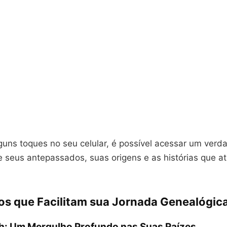
guns toques no seu celular, é possível acessar um verd
e seus antepassados, suas origens e as histórias que a
vos que Facilitam sua Jornada Genealógic
h: Um Mergulho Profundo nas Suas Raízes