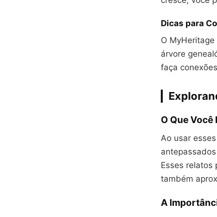
cresce, você p
Dicas para Co
O MyHeritage 
árvore geneal
faça conexões 
Explorand
O Que Você 
Ao usar esses
antepassados –
Esses relatos
também aproxi
A Importânc