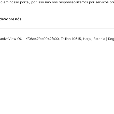
ido em nosso portal, por isso não nos responsabilizamos por serviços pr
ade
Sobre nós
ctiveView OÜ | Kf08c47fec0942fa00, Tallinn 10615, Harju, Estonia | R