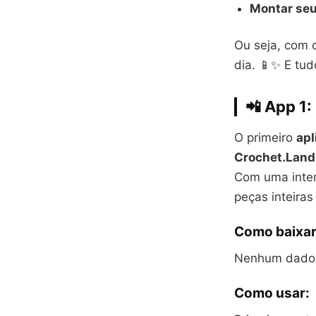
Montar seu 
Ou seja, com o
dia. 📱✨ E tud
📲 App 1
O primeiro
apl
Crochet.Land
Com uma inter
peças inteira
Como baixar
Nenhum dado v
Como usar: