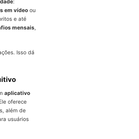
lidade
:
s em vídeo
ou
ritos e até
fios mensais
,
ações. Isso dá
itivo
um
aplicativo
le oferece
as, além de
ara usuários