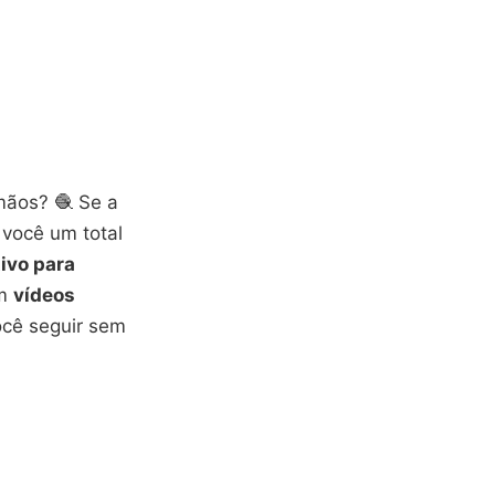
mãos? 🧶 Se a
 você um total
tivo para
om
vídeos
ocê seguir sem