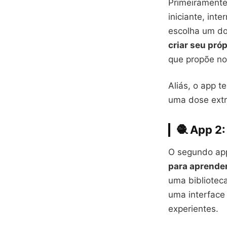
Primeiramente,
iniciante, in
escolha um d
criar seu próp
que propõe nov
Aliás, o app 
uma dose extr
🧶 App 2:
O segundo app
para aprender
uma biblioteca
uma interface 
experientes.