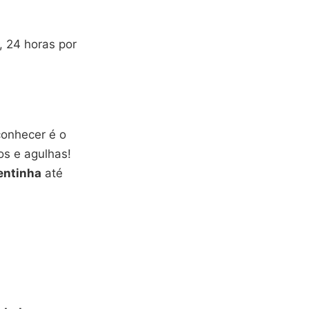
, 24 horas por
conhecer é o
s e agulhas!
entinha
até