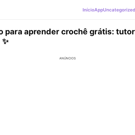
Início
App
Uncategorize
o para aprender crochê grátis: tutor
! ✨
ANÚNCIOS