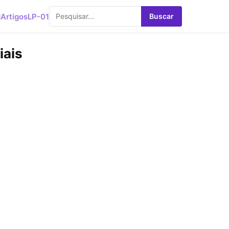
d
Artigos
LP-01
Buscar
iais