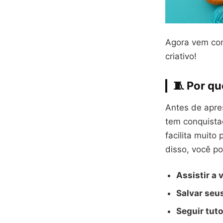
Agora vem com
criativo!
🧵 Por qu
Antes de apre
tem conquista
facilita muit
disso, você p
Assistir a
Salvar seus
Seguir tut