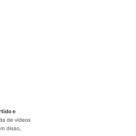
rtido e
uda de vídeos
ém disso,