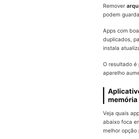
Remover
arqu
podem guardar
Apps com bo
duplicados, p
instala atuali
O resultado é 
aparelho aume
Aplicativ
memória
Veja quais app
abaixo foca e
melhor opção p