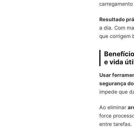
carregamento 
Resultado prá
a dia. Com ma
que corrigem 
Benefíci
e vida út
Usar ferramen
segurança do
impede que da
Ao eliminar
ar
force processo
entre tarefas.