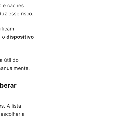
s e caches
uz esse risco.
tificam
, o
dispositivo
 útil do
manualmente.
iberar
. A lista
 escolher a