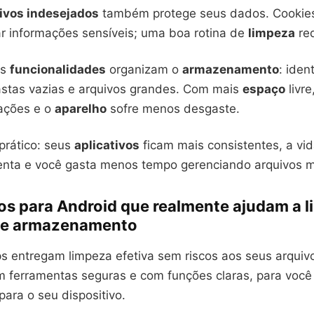
ivos indesejados
também protege seus dados. Cookie
 informações sensíveis; uma boa rotina de
limpeza
red
as
funcionalidades
organizam o
armazenamento
: iden
astas vazias e arquivos grandes. Com mais
espaço
livre
zações e o
aparelho
sofre menos desgaste.
prático: seus
aplicativos
ficam mais consistentes, a vida
nta e você gasta menos tempo gerenciando arquivos 
os para Android que realmente ajudam a l
 e armazenamento
s entregam limpeza efetiva sem riscos aos seus arquivos
m ferramentas seguras e com funções claras, para você
ara o seu dispositivo.