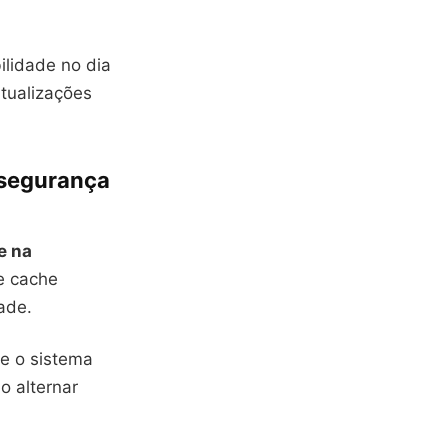
lidade no dia
tualizações
 segurança
e na
e cache
ade.
ue o sistema
o alternar