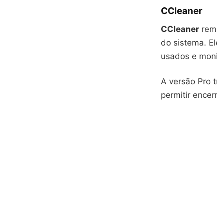
CCleaner
CCleaner
remo
do sistema. El
usados e moni
A versão Pro 
permitir ence