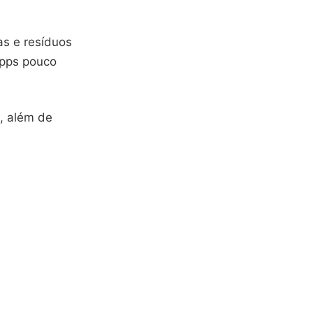
as e resíduos
apps pouco
, além de