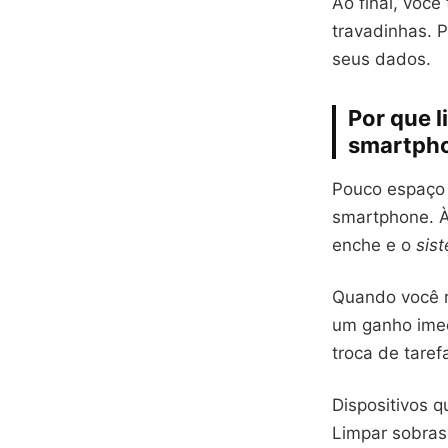
Ao final, você
travadinhas. 
seus dados.
Por que 
smartpho
Pouco espaço 
smartphone. À 
enche e o
sis
Quando você r
um ganho ime
troca de tarefa
Dispositivos 
Limpar sobras