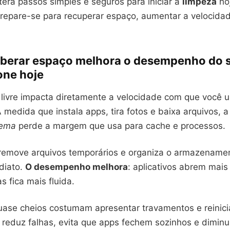
 terá passos simples e seguros para iniciar a
limpeza
hoj
Prepare-se para recuperar espaço, aumentar a velocidad
liberar espaço melhora o desempenho do 
ne hoje
livre impacta diretamente a velocidade com que você u
medida que instala apps, tira fotos e baixa arquivos, 
tema
perde a margem que usa para cache e processos.
emove arquivos temporários e organiza o armazename
diato.
O desempenho melhora
: aplicativos abrem mais
s fica mais fluida.
quase cheios costumam apresentar travamentos e reinici
 reduz falhas, evita que apps fechem sozinhos e diminu