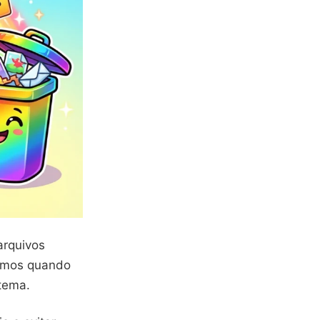
arquivos
camos quando
tema.