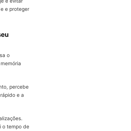
e e evitar
e e proteger
seu
sa o
a memória
nto, percebe
 rápido e a
alizações.
i o tempo de