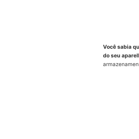
Você sabia q
do seu apare
armazenament