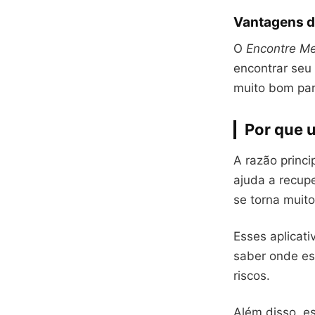
Vantagens d
O
Encontre Me
encontrar seu 
muito bom par
Por que u
A razão princi
ajuda a recup
se torna muito
Esses aplicati
saber onde es
riscos.
Além disso, es