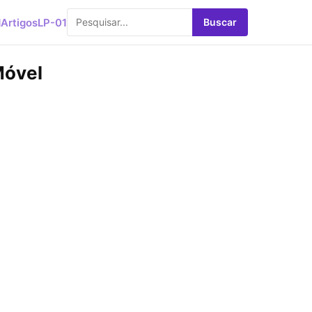
d
Artigos
LP-01
Buscar
Móvel