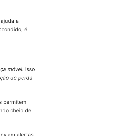
 ajuda a
scondido, é
ça móvel
. Isso
ção de perda
es permitem
ndo cheio de
enviam alertas