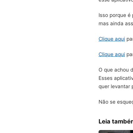
Isso porque é 
mas ainda ass
Clique aqui
par
Clique aqui
par
O que achou de
Esses aplicat
quer levantar 
Não se esqueç
Leia també