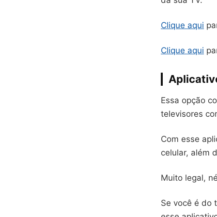
da sua TV.
Clique aqui
par
Clique aqui
par
Aplicati
Essa opção con
televisores c
Com esse aplic
celular, além 
Muito legal, n
Se você é do t
esse aplicativ