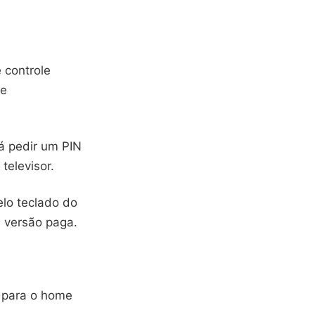
 controle
ve
rá pedir um PIN
televisor.
elo teclado do
a versão paga.
r para o home