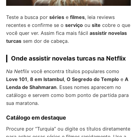
Teste a busca por
séries
e
filmes
, leia reviews
recentes e confirme se o
serviço
ou
site
cobre o que
você quer ver. Assim fica mais fácil
assistir novelas
turcas
sem dor de cabeça.
Onde assistir novelas turcas na Netflix
Na Netflix
você encontra títulos populares como
Love 101
,
8 em Istambul
,
O Segredo do Templo
e
A
Lenda de Shahmaran
. Esses nomes aparecem no
catálogo e servem como bom ponto de partida para
sua maratona.
Catálogo em destaque
Procure por “Turquia” ou digite os títulos diretamente
para achar essas séries e filmes rapidamente. Use a