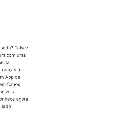
ssada? Talvez
omum com uma
perta
, graças à
tem App de
uem fomos
oníveis
Conheça agora
e lado