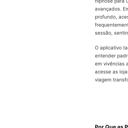
hipnose para ut
avançados. Em
profundo, ace
frequentemen
sessão, senti
O aplicativo 
entender padr
em vivências a
acesse as loja
viagem transf
Por Que as 