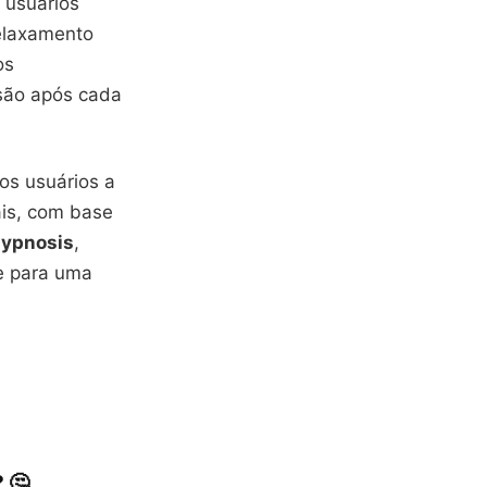
e usuários
elaxamento
os
são após cada
os usuários a
ais, com base
Hypnosis
,
se para uma
 🤔