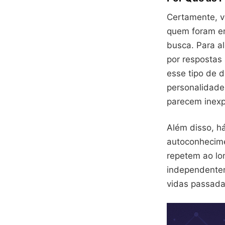
Certamente, v
quem foram em
busca. Para a
por respostas 
esse tipo de 
personalidade
parecem inexpl
Além disso, h
autoconhecime
repetem ao lo
independentem
vidas passada