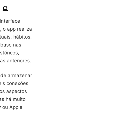
 🔮
interface
 o app realiza
uais, hábitos,
 base nas
stóricos,
as anteriores.
pode armazenar
veis conexões
tos aspectos
as há muito
y ou Apple