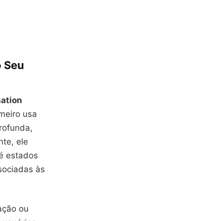
o Seu
ation
meiro usa
rofunda,
te, ele
é estados
sociadas às
ação ou