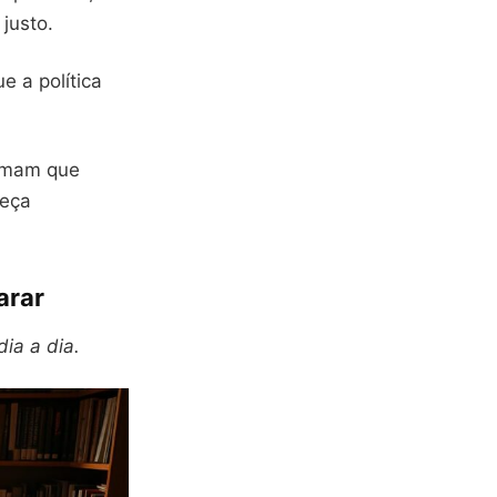
justo.
e a política
ormam que
reça
arar
ia a dia.