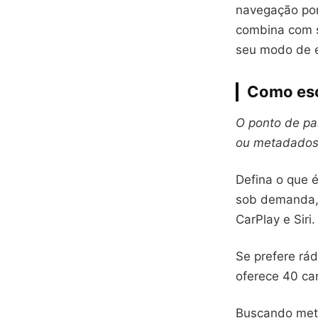
navegação por
combina com s
seu modo de e
Como esc
O ponto de pa
ou metadados
Defina o que é
sob demanda,
CarPlay e Siri.
Se prefere rá
oferece 40 ca
Buscando meta