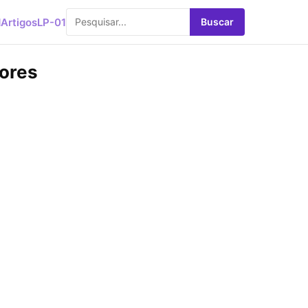
d
Artigos
LP-01
Buscar
hores