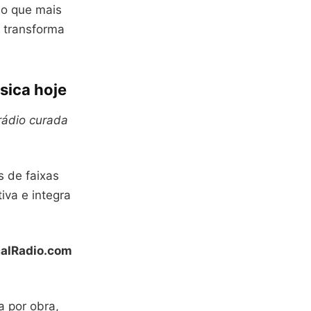
 o que mais
a transforma
sica hoje
rádio curada
s de faixas
iva e integra
calRadio.com
a por obra,