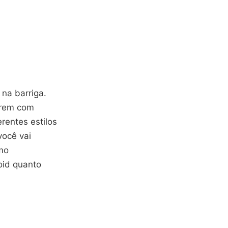
na barriga.
arem com
rentes estilos
você vai
mo
oid quanto