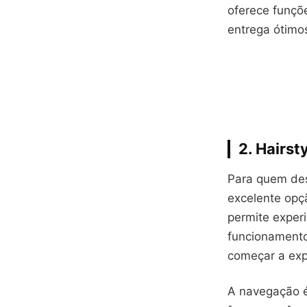
oferece funçõe
entrega ótimo
2. Hairst
Para quem des
excelente opçã
permite exper
funcionamento
começar a exp
A navegação é