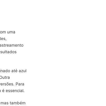
 Com uma
tes,
rastreamento
esultados
inado até azul
 Outra
versões. Para
é essencial.
S, mas também