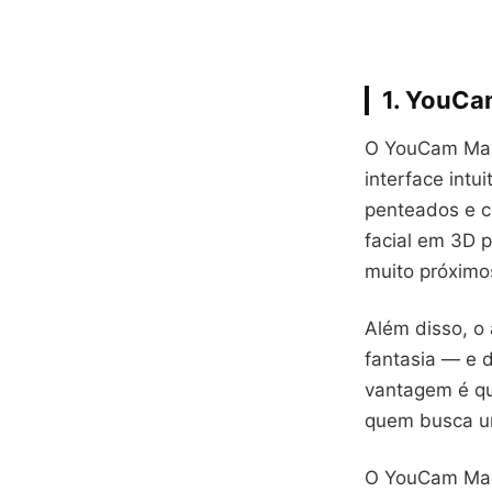
1. YouCa
O YouCam Mak
interface intu
penteados e c
facial em 3D p
muito próximo
Além disso, o
fantasia — e d
vantagem é qu
quem busca um
O YouCam Make