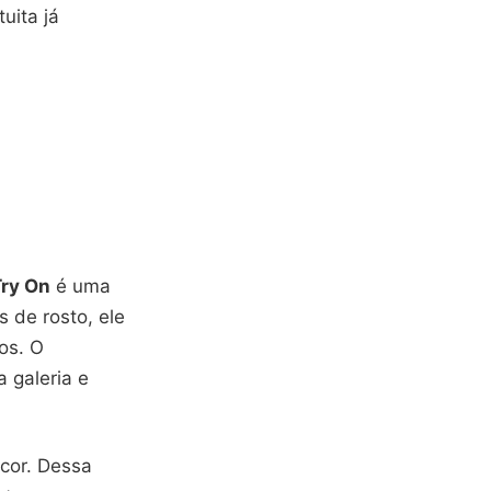
uita já
Try On
é uma
 de rosto, ele
os. O
 galeria e
 cor. Dessa