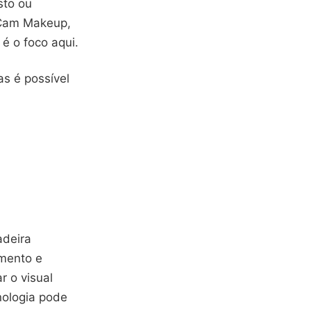
sto ou
uCam Makeup,
 é o foco aqui.
s é possível
adeira
imento e
 o visual
nologia pode