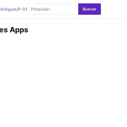
d
Artigos
LP-01
Buscar
ses Apps