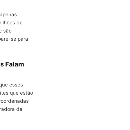
 apenas
ilhões de
e são
pare-se para
es Falam
 que esses
lites que estão
s coordenadas
eradora de