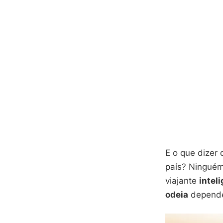
E o que dizer
país? Ninguém
viajante
intel
odeia
depender