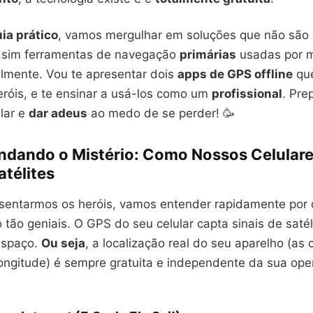
ia prático
, vamos mergulhar em soluções que não são
 sim ferramentas de navegação
primárias
usadas por m
lmente. Vou te apresentar dois
apps de GPS offline
qu
eróis, e te ensinar a usá-los como um
profissional
. Pre
ular e
dar adeus
ao medo de se perder! 🥳
endando o Mistério: Como Nossos Celular
atélites
sentarmos os heróis, vamos entender rapidamente por
o tão geniais. O GPS do seu celular capta sinais de saté
espaço.
Ou seja
, a localização real do seu aparelho (a
 longitude) é sempre gratuita e independente da sua op