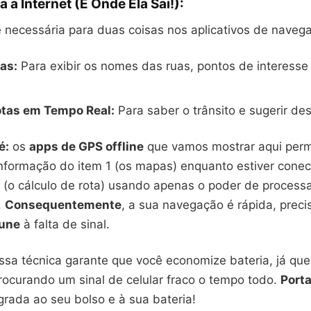
 a Internet (E Onde Ela Sai!):
é necessária para duas coisas nos aplicativos de naveg
as:
Para exibir os nomes das ruas, pontos de interesse
otas em Tempo Real:
Para saber o trânsito e sugerir des
é:
os
apps de GPS offline
que vamos mostrar aqui per
informação do item 1 (os mapas) enquanto estiver conec
 (o cálculo de rota) usando apenas o poder de proces
.
Consequentemente
, a sua navegação é rápida, preci
une
à falta de sinal.
essa técnica garante que você economize bateria, já que
procurando um sinal de celular fraco o tempo todo.
Port
grada ao seu bolso e à sua bateria!