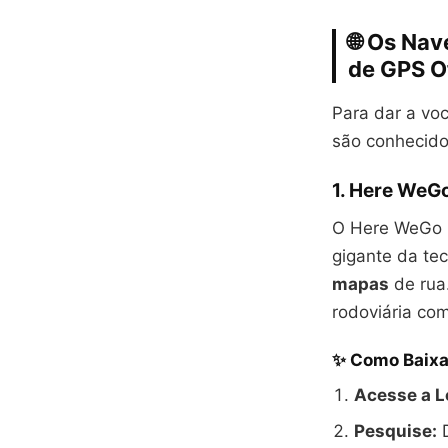
🌐 Os Na
de GPS Of
Para dar a vo
são conhecid
1. Here WeGo
O Here WeGo (
gigante da te
mapas
de rua.
rodoviária co
✨ Como Baixa
Acesse a L
Pesquise:
D