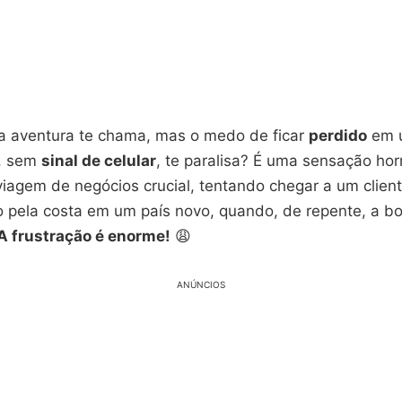
 aventura te chama, mas o medo de ficar
perdido
em u
, sem
sinal de celular
, te paralisa? É uma sensação horr
iagem de negócios crucial, tentando chegar a um clien
do pela costa em um país novo, quando, de repente, a b
A frustração é enorme!
😩
ANÚNCIOS