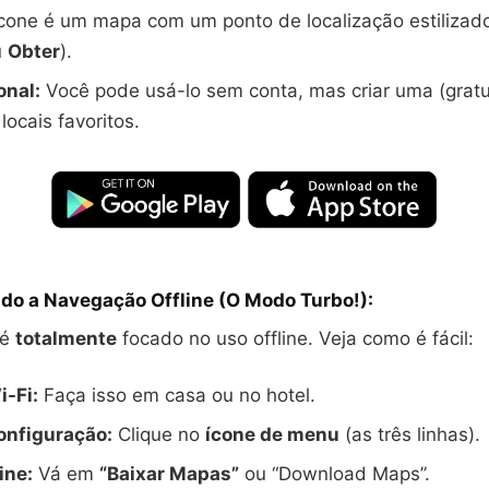
cone é um mapa com um ponto de localização estilizado
u
Obter
).
onal:
Você pode usá-lo sem conta, mas criar uma (gratui
locais favoritos.
do a Navegação Offline (O Modo Turbo!):
 é
totalmente
focado no uso offline. Veja como é fácil:
-Fi:
Faça isso em casa ou no hotel.
nfiguração:
Clique no
ícone de menu
(as três linhas).
ine:
Vá em
“Baixar Mapas”
ou “Download Maps”.