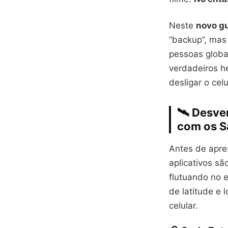
Neste
novo gu
“backup”, mas
pessoas globa
verdadeiros h
desligar o cel
🛰️ Desv
com os S
Antes de apre
aplicativos sã
flutuando no 
de latitude e
celular.