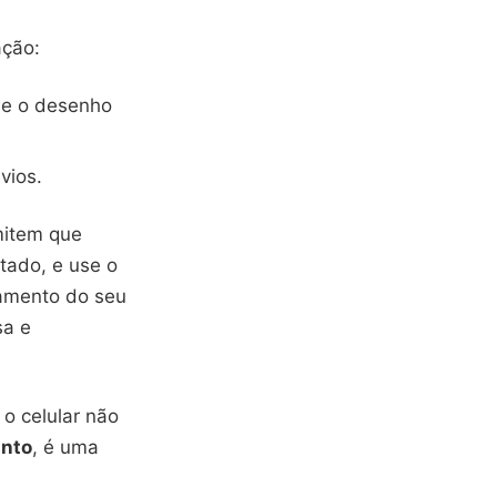
ação:
 e o desenho
vios.
mitem que
tado, e use o
samento do seu
sa e
 o celular não
anto
, é uma