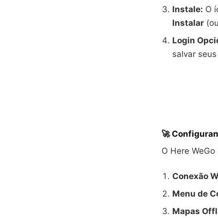
Instale:
O í
Instalar
(o
Login Opci
salvar seus 
🚀 Configuran
O Here WeGo
Conexão Wi
Menu de Co
Mapas Offl