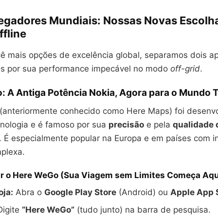
vegadores Mundiais: Nossas Novas Escolh
fline
cê mais opções de excelência global, separamos dois ap
os por sua performance impecável no modo
off-grid
.
: A Antiga Potência Nokia, Agora para o Mundo T
anteriormente conhecido como Here Maps) foi desenvo
cnologia e é famoso por sua
precisão
e pela
qualidade 
 É especialmente popular na Europa e em países com in
mplexa.
r o Here WeGo (Sua Viagem sem Limites Começa Aqui
oja:
Abra o
Google Play Store
(Android) ou
Apple App 
igite
“Here WeGo”
(tudo junto) na barra de pesquisa.