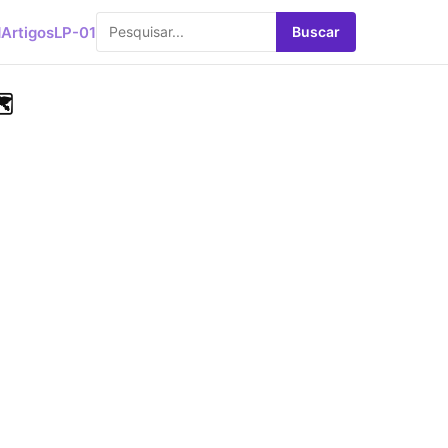
d
Artigos
LP-01
Buscar
️