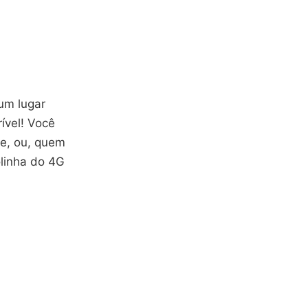
m lugar
ível! Você
te, ou, quem
olinha do 4G