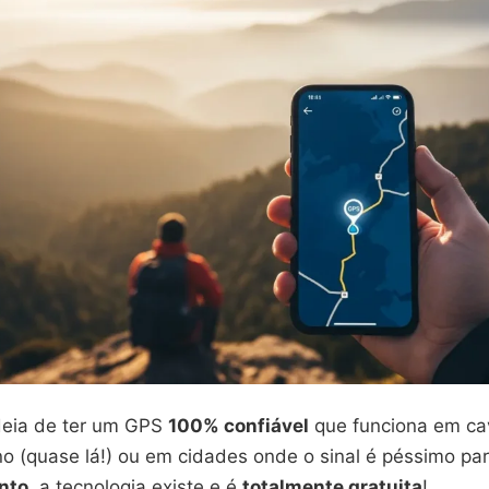
ideia de ter um GPS
100% confiável
que funciona em ca
o (quase lá!) ou em cidades onde o sinal é péssimo pa
nto
, a tecnologia existe e é
totalmente gratuita
!