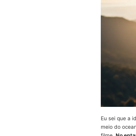
Eu sei que a 
meio do ocean
filme.
No enta