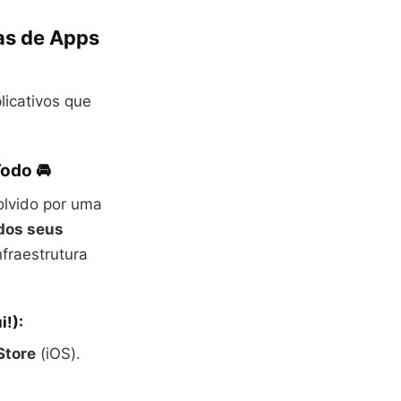
as de Apps
licativos que
odo 🚘
lvido por uma
dos seus
fraestrutura
!):
Store
(iOS).