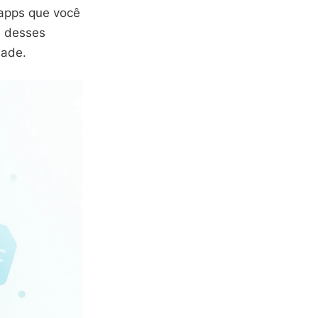
apps que você
s desses
dade.