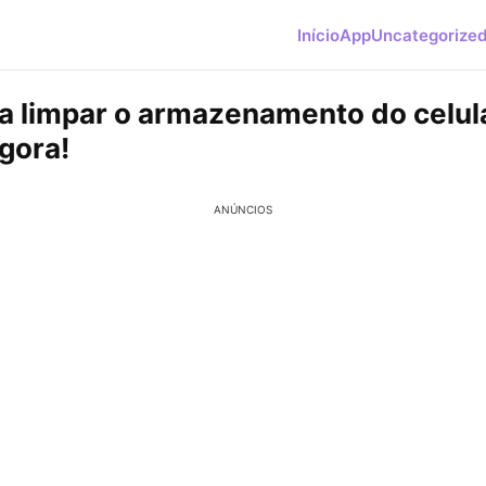
Início
App
Uncategorize
a limpar o armazenamento do celula
gora!
ANÚNCIOS