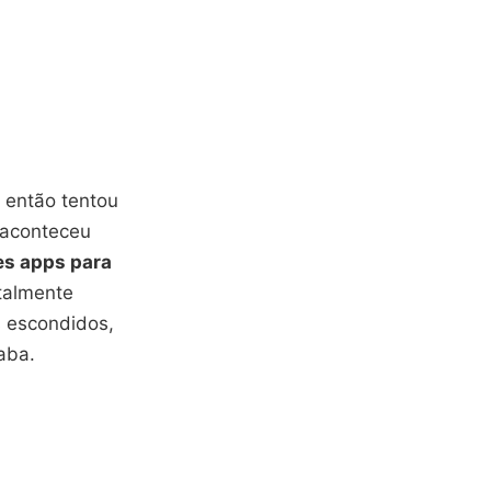
u então tentou
á aconteceu
es apps para
otalmente
s escondidos,
caba.