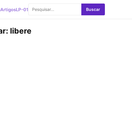
d
Artigos
LP-01
Buscar
r: libere