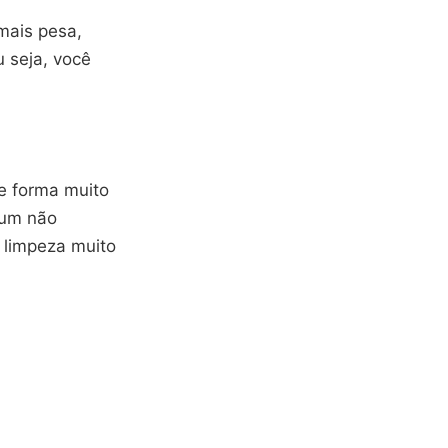
mais pesa,
 seja, você
de forma muito
mum não
a limpeza muito