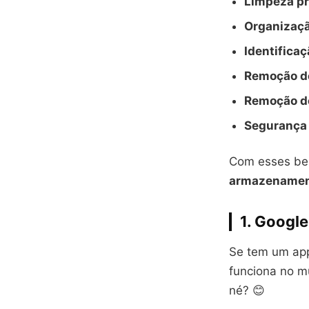
Limpeza p
Organizaç
Identifica
Remoção d
Remoção de
Segurança 
Com esses ben
armazenament
1. Google
Se tem um app
funciona no mu
né? 😊