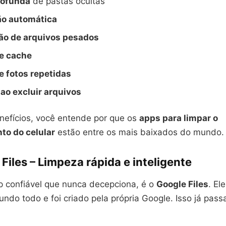
rofunda
de pastas ocultas
ão automática
ção de arquivos pesados
e cache
 fotos repetidas
ao excluir arquivos
efícios, você entende por que os
apps para limpar o
o do celular
estão entre os mais baixados do mundo.
 Files – Limpeza rápida e inteligente
 confiável que nunca decepciona, é o
Google Files
. El
ndo todo e foi criado pela própria Google. Isso já pass