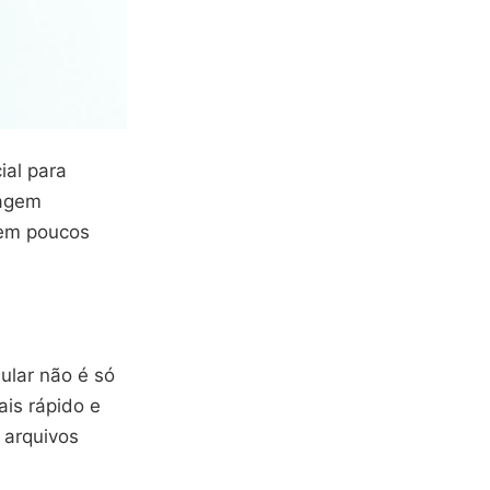
ial para
sagem
 em poucos
lular não é só
ais rápido e
 arquivos