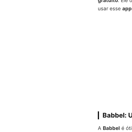
gratuito
. Ele
usar esse
app
Babbel: U
A
Babbel
é ót