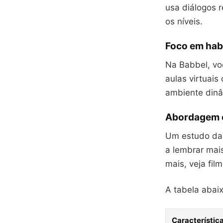
usa diálogos r
os níveis.
Foco em hab
Na Babbel, voc
aulas virtuai
ambiente dinâ
Abordagem c
Um estudo da 
a lembrar mai
mais, veja fil
A tabela abaix
Característic