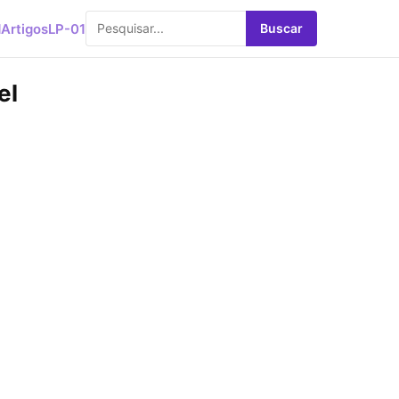
d
Artigos
LP-01
Buscar
el