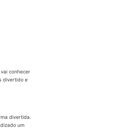
 vai conhecer
s divertido e
rma divertida.
endizado um