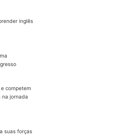
prender inglês
uma
ogresso
m e competem
a na jornada
a suas forças