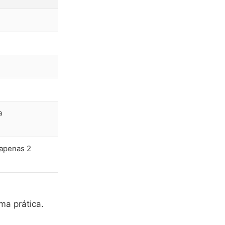
a
 apenas 2
ma prática.