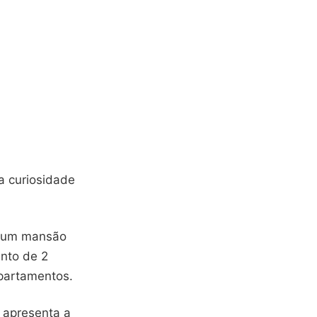
a curiosidade
m um mansão
nto de 2
apartamentos.
o apresenta a