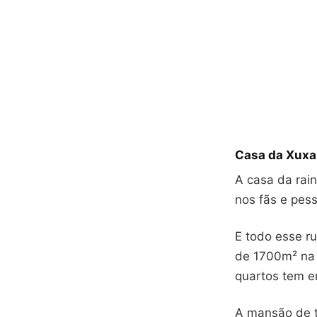
Casa da Xuxa
A casa da rai
nos fãs e pes
E todo esse r
de 1700m² na 
quartos tem e
A mansão de t