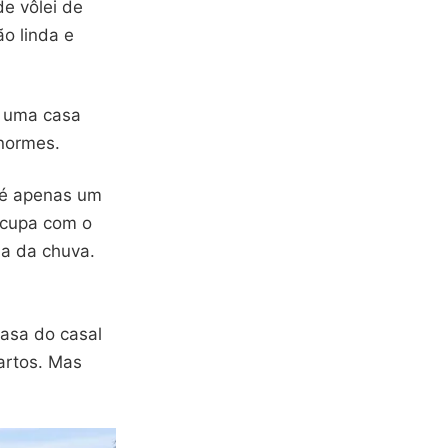
e vôlei de
o linda e
m uma casa
enormes.
 é apenas um
ocupa com o
ua da chuva.
asa do casal
artos. Mas