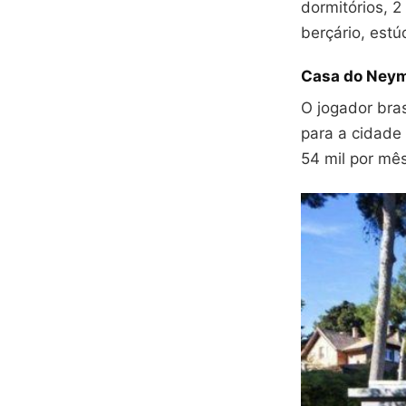
dormitórios, 2
berçário, estúd
Casa do Neym
O jogador bra
para a cidade
54 mil por mês