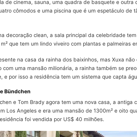
la de cinema, sauna, uma quadra de basquete e outra d
quatro cômodos e uma piscina que é um espetáculo de tã
a decoração clean, a sala principal da celebridade te
 m² que tem um lindo viveiro com plantas e palmeiras 
resente na casa da rainha dos baixinhos, mas Xuxa não
to com uma mansão milionária, a rainha também se pre
, e por isso a residência tem um sistema que capta ág
le Bündchen
chen e Tom Brady agora tem uma nova casa, a antiga c
em Los Angeles e era uma mansão de 1300m² e oito qu
residência foi vendida por US$ 40 milhões.