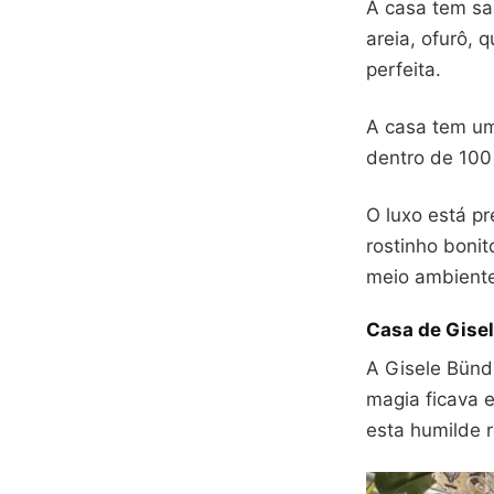
A casa tem sa
areia, ofurô, 
perfeita.
A casa tem um
dentro de 100
O luxo está p
rostinho boni
meio ambiente
Casa de Gise
A Gisele Bünd
magia ficava 
esta humilde 