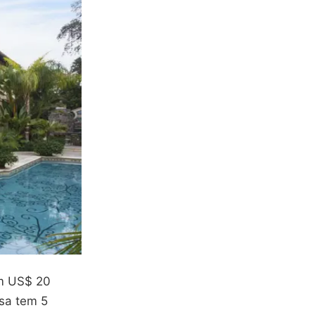
em US$ 20
asa tem 5