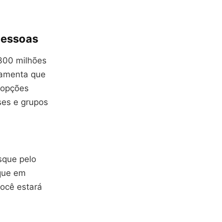
pessoas
 300 milhões
ramenta que
 opções
sses e grupos
sque pelo
ique em
você estará