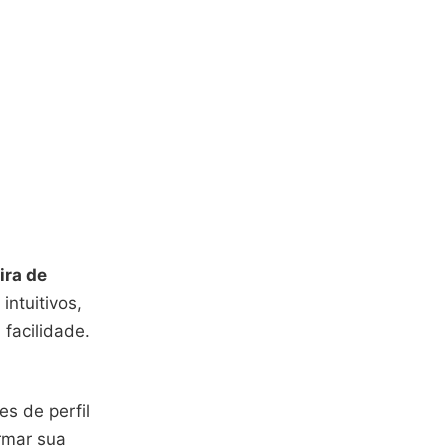
ira de
intuitivos,
facilidade.
s de perfil
ormar sua