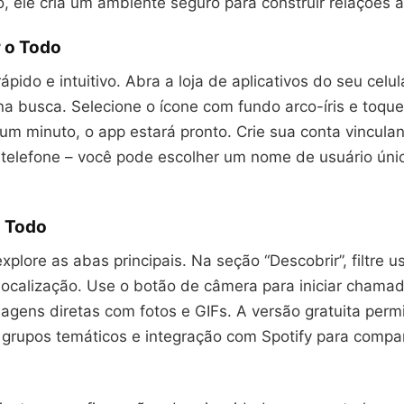
, ele cria um ambiente seguro para construir relações a
 o Todo
pido e intuitivo. Abra a loja de aplicativos do seu celula
na busca. Selecione o ícone com fundo arco-íris e toque 
m minuto, o app estará pronto. Crie sua conta vincula
telefone – você pode escolher um nome de usuário úni
 Todo
explore as abas principais. Na seção “Descobrir”, filtre u
 localização. Use o botão de câmera para iniciar chama
gens diretas com fotos e GIFs. A versão gratuita permi
grupos temáticos e integração com Spotify para compar