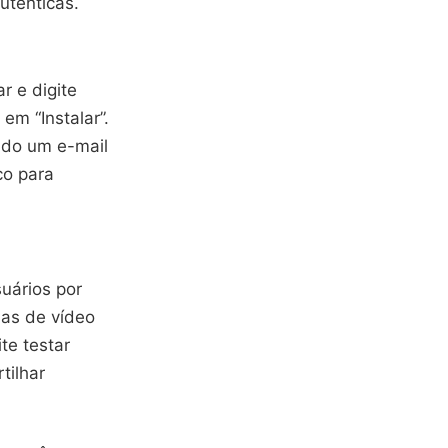
utênticas.
r e digite
em “Instalar”.
ndo um e-mail
co para
suários por
das de vídeo
te testar
tilhar