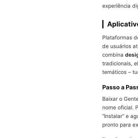
experiência dig
Aplicati
Plataformas d
de usuários a
combina
desig
tradicionais, 
temáticos – t
Passo a Pass
Baixar o Gent
nome oficial. 
“Instalar” e a
pronto para ex