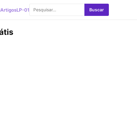
d
Artigos
LP-01
Buscar
átis