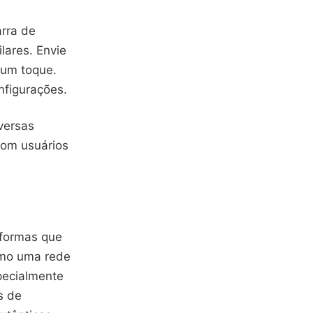
arra de
lares. Envie
 um toque.
nfigurações.
versas
com usuários
aformas que
omo uma rede
ecialmente
s de