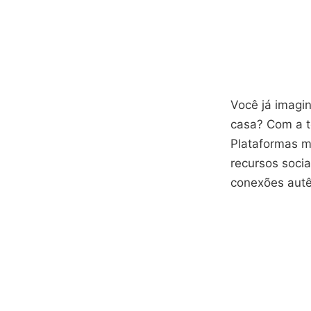
Você já imagi
casa? Com a te
Plataformas 
recursos soci
conexões autê