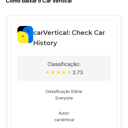
Como baixar o Car Vertical
carVertical: Check Car
History
Classificação:
3.73
★
★
★
★
★
Classificação Etária:
Everyone
Autor:
carVertical