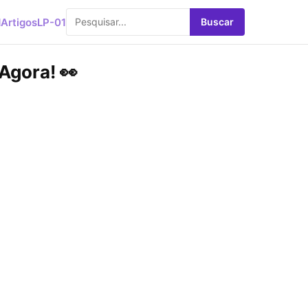
d
Artigos
LP-01
Buscar
Agora! 👀