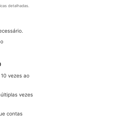
icas detalhadas.
ecessário.
ão

 10 vezes ao
ltiplas vezes
ue contas