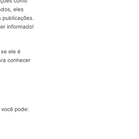
rações como
ados, eles
 publicações.
er informado!
 se ele é
ara conhecer
, você pode: