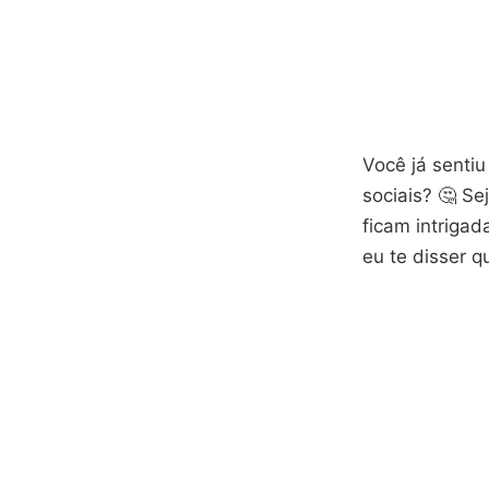
Você já sentiu
sociais? 🤔 S
ficam intrigad
eu te disser q