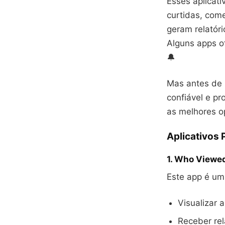
Esses aplicati
curtidas, com
geram relatór
Alguns apps o
🔔
Mas antes de s
confiável e p
as melhores 
Aplicativos 
1.
Who Viewed
Este app é um
Visualizar a
Receber rel