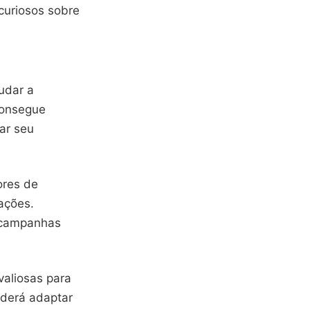
uriosos sobre
udar a
consegue
tar seu
ores de
ações.
 campanhas
valiosas para
oderá adaptar