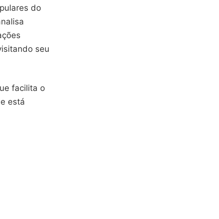
pulares do
analisa
rações
visitando seu
e facilita o
 e está