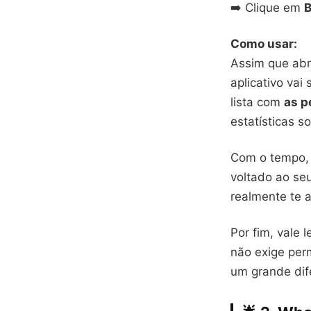
➡️ Clique em
B
Como usar:
Assim que abr
aplicativo va
lista com
as p
estatísticas s
Com o tempo, 
voltado ao seu
realmente te
Por fim, vale 
não exige per
um grande dife