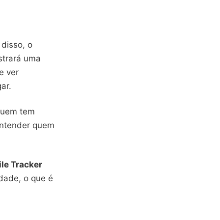
disso, o
ostrará uma
e ver
ar.
quem tem
 entender quem
ile Tracker
idade, o que é