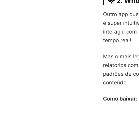
🌟 2. Wh
Outro app que
é super intuit
interagiu com
tempo real!
Mas o mais le
relatórios co
padrões de c
conteúdo.
Como baixar: