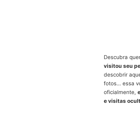
Descubra quem
visitou seu p
descobrir aqu
fotos… essa v
oficialmente,
e visitas ocul