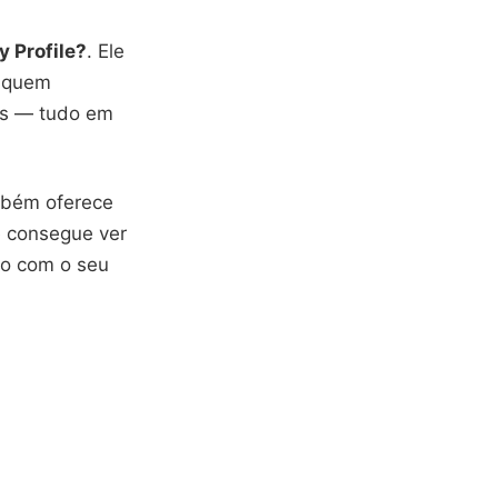
 Profile?
. Ele
, quem
gos — tudo em
ambém oferece
ê consegue ver
o com o seu