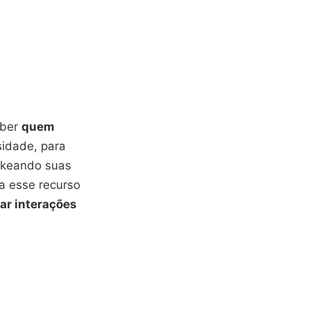
aber
quem
sidade, para
alkeando suas
a esse recurso
ar interações