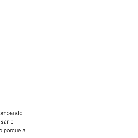
bombando
usar
e
do porque a