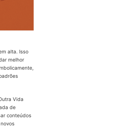
m alta. Isso
dar melhor
imbolicamente,
 padrões
Outra Vida
nada de
ssar conteúdos
 novos