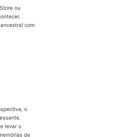
 Store ou
contecer.
 ancestral com
ospectiva, o
ressante.
e levar o
 memórias de