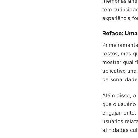
memórias anti
tem curiosida
experiência f
Reface: Uma
Primeiramente
rostos, mas q
mostrar qual f
aplicativo an
personalidade
Além disso, o 
que o usuário
engajamento. E
usuários rela
afinidades cu