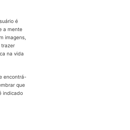
suário é
ue a mente
am imagens,
trazer
ca na vida
e encontrá-
lembrar que
é indicado