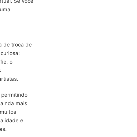
tual. Se você
a uma
a de troca de
curiosa:
fie, o
s
rtistas.
 permitindo
 ainda mais
 muitos
nalidade e
as.