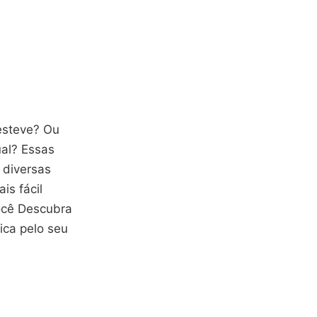
esteve? Ou
ual? Essas
 diversas
is fácil
você Descubra
ica pelo seu