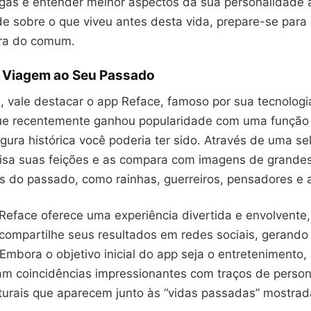
gas e entender melhor aspectos da sua personalidade a
de sobre o que viveu antes desta vida, prepare-se par
ora do comum.
 Viagem ao Seu Passado
, vale destacar o app Reface, famoso por sua tecnologi
ue recentemente ganhou popularidade com uma função 
igura histórica você poderia ter sido. Através de uma sel
alisa suas feições e as compara com imagens de grande
s do passado, como rainhas, guerreiros, pensadores e a
Reface oferece uma experiência divertida e envolvente,
 compartilhe seus resultados em redes sociais, gerando
mbora o objetivo inicial do app seja o entretenimento,
tam coincidências impressionantes com traços de perso
lturais que aparecem junto às “vidas passadas” mostrad