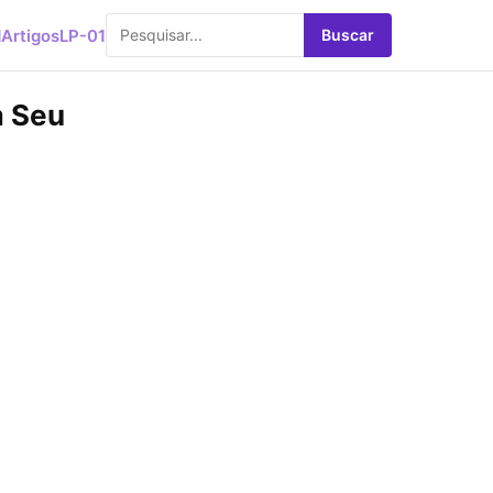
d
Artigos
LP-01
Buscar
m Seu