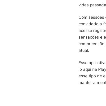
vidas passada
Com sessões d
convidado a fe
acesse regist
sensações e e
compreensão p
atual.
Esse aplicati
lo aqui na Pla
esse tipo de 
manter a mente