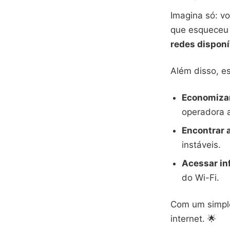
Imagina só: v
que esqueceu a
redes disponí
Além disso, es
Economizar
operadora a
Encontrar 
instáveis.
Acessar in
do Wi-Fi.
Com um simple
internet. 🌟