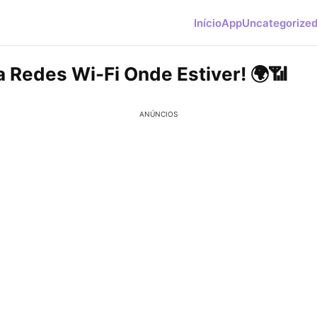
Início
App
Uncategorize
 Redes Wi-Fi Onde Estiver! 🌍📶
ANÚNCIOS