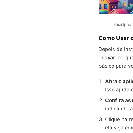
Smartphone
Como Usar o
Depois de inst
relaxar, porq
básico para v
Abra o apli
Isso ajuda 
Confira as
indicando a
Clique na r
ela seja co