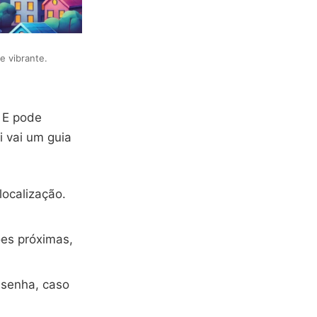
e vibrante.
! E pode
i vai um guia
ocalização.
ões próximas,
 senha, caso