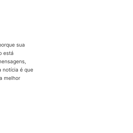
porque sua
o está
 mensagens,
 notícia é que
 a melhor