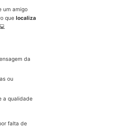
de um amigo
ivo que
localiza
💻
 mensagem da
tas ou
e a qualidade
or falta de