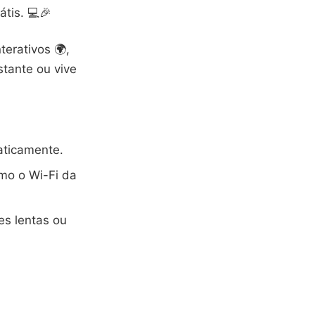
átis. 💻🎉
erativos 🌍,
stante ou vive
aticamente.
mo o Wi-Fi da
es lentas ou