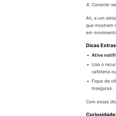
Conecte-se 
Ah, e um deta
que mostram r
em movimento
Dicas Extras
Ative notif
Use o recu
cafeteria o
Fique de o
inseguras.
Com essas dic
Curiosidade