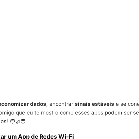
economizar dados
, encontrar
sinais estáveis
e se cone
comigo que eu te mostro como esses apps podem ser s
s! 🧑‍🤝‍🧑
xar um App de Redes Wi-Fi