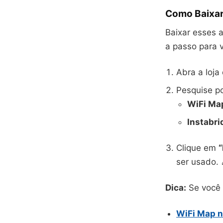
Como Baixar 
Baixar esses a
a passo para 
Abra a loja
Pesquise po
WiFi Ma
Instabri
Clique em
“
ser usado. 
Dica:
Se você 
WiFi Map n