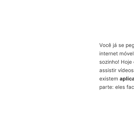
Você já se pe
internet móve
sozinho! Hoje
assistir vídeo
existem
aplic
parte: eles fa