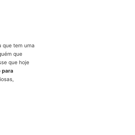
Ou que tem uma
lguém que
sse que hoje
 para
iosas,