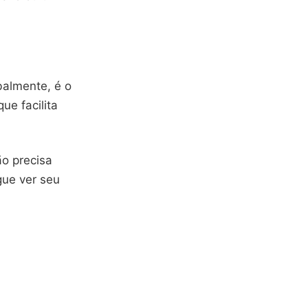
balmente, é o
ue facilita
ão precisa
gue ver seu