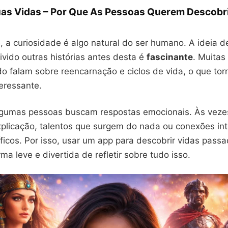
as Vidas – Por Que As Pessoas Querem Descobri
 a curiosidade é algo natural do ser humano. A ideia d
vido outras histórias antes desta é
fascinante
. Muitas
o falam sobre reencarnação e ciclos de vida, o que to
eressante.
lgumas pessoas buscam respostas emocionais. Às veze
licação, talentos que surgem do nada ou conexões in
ficos. Por isso, usar um app para descobrir vidas pass
a leve e divertida de refletir sobre tudo isso.