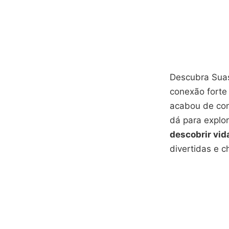
Descubra Suas
conexão forte
acabou de conh
dá para explo
descobrir vi
divertidas e c