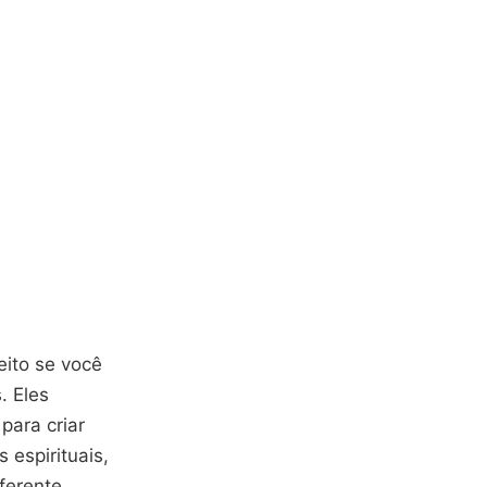
eito se você
. Eles
para criar
espirituais,
ferente,