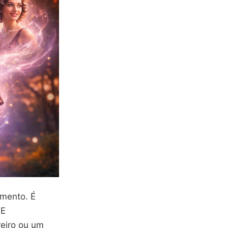
imento. É
 E
reiro ou um