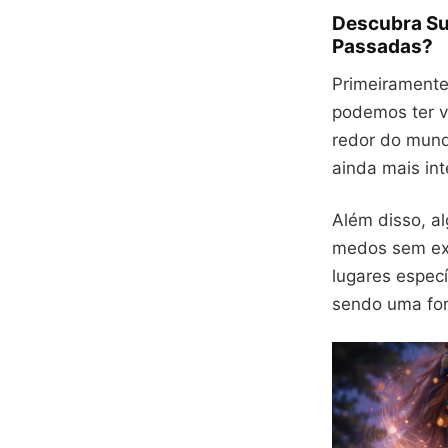
Descubra Su
Passadas?
Primeiramente,
podemos ter vi
redor do mund
ainda mais int
Além disso, a
medos sem exp
lugares especí
sendo uma form