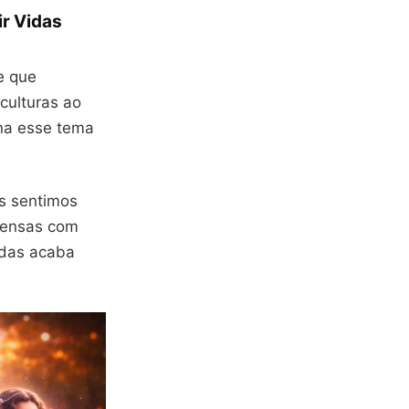
r Vidas
e que
 culturas ao
rna esse tema
s sentimos
tensas com
adas acaba