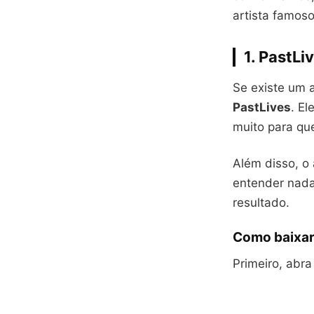
artista famos
1. PastL
Se existe um 
PastLives
. El
muito para qu
Além disso, o 
entender nada
resultado.
Como baixar
Primeiro, abra 