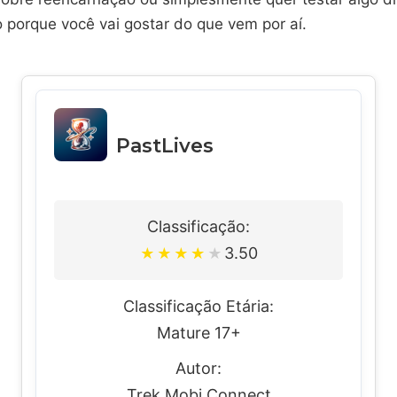
 porque você vai gostar do que vem por aí.
PastLives
Classificação:
3.50
★
★
★
★
★
Classificação Etária:
Mature 17+
Autor:
Trek Mobi Connect