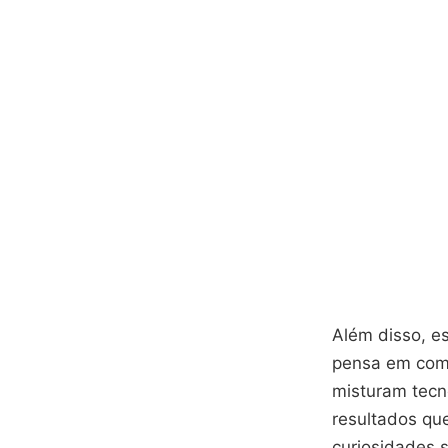
Além disso, e
pensa em comp
misturam tecno
resultados qu
curiosidades 