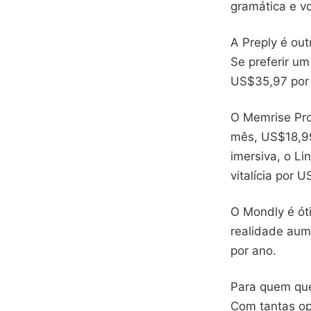
gramática e vo
A Preply é out
Se preferir um
US$35,97 por 
O Memrise Pro
mês, US$18,99
imersiva, o L
vitalícia por 
O Mondly é óti
realidade au
por ano.
Para quem quer
Com tantas op