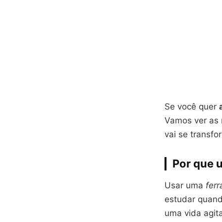
Se você quer
Vamos ver as 
vai se transf
Por que u
Usar uma
fer
estudar quand
uma vida agit