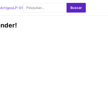
d
Artigos
LP-01
Buscar
ender!