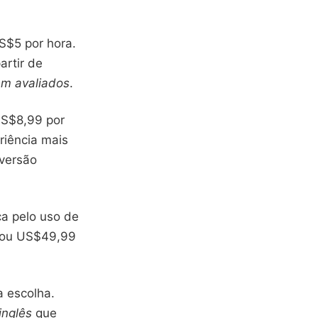
US$5 por hora.
artir de
em avaliados
.
US$8,99 por
riência mais
 versão
ca pelo uso de
 ou US$49,99
a escolha.
inglês
que