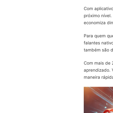
Com aplicativo
próximo nível.
economiza din
Para quem quer
falantes nativ
também são di
Com mais de 2
aprendizado. V
maneira rápida