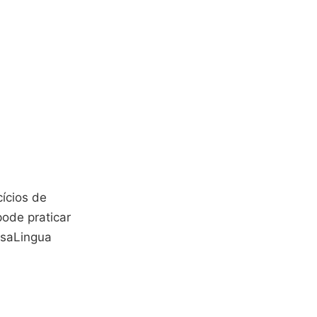
ícios de
pode praticar
osaLingua