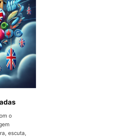
dadas
com o
agem
ra, escuta,