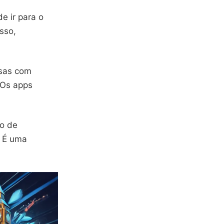
e ir para o
isso,
rsas com
. Os apps
do de
. É uma