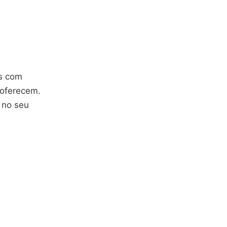
ês com
s oferecem.
 no seu