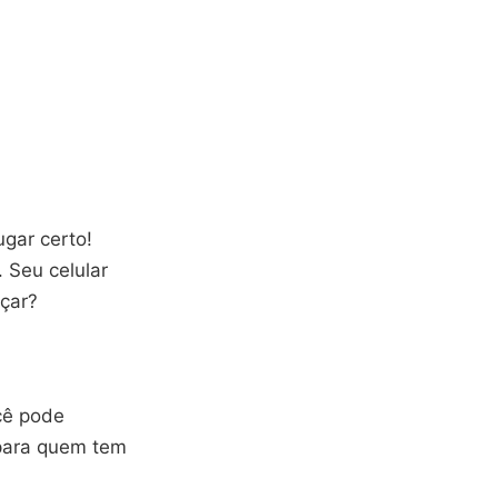
ugar certo!
 Seu celular
eçar?
cê pode
 para quem tem