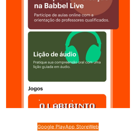
Google Play
App Store
Web