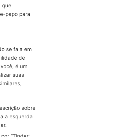
a que
te-papo para
do se fala em
bilidade de
 você, é um
lizar suas
imilares,
descrição sobre
ara a esquerda
ar.
 por “Tinder”,