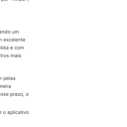
nando um
m excelente
lida e com
tros mais
r pelas
meira
sse prazo, o
r o aplicativo