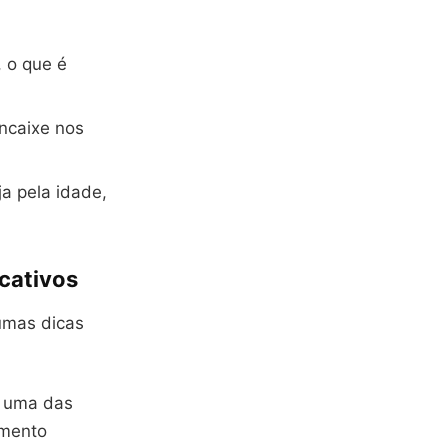
 o que é
encaixe nos
ja pela idade,
cativos
umas dicas
é uma das
amento