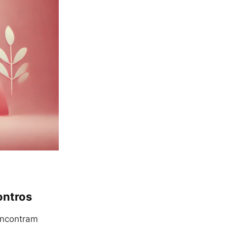
ontros
encontram