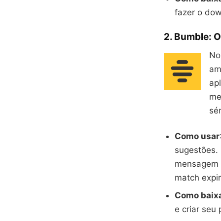
fazer o dow
2. Bumble: O
No
am
ap
me
sé
Como usar
sugestões. 
mensagem d
match expir
Como baix
e criar seu p