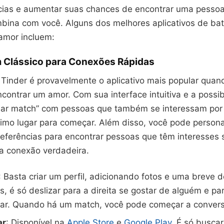
cias e aumentar suas chances de encontrar uma pesso
bina com você. Alguns dos melhores aplicativos de ba
amor incluem:
m Clássico para Conexões Rápidas
 Tinder é provavelmente o aplicativo mais popular quan
ncontrar um amor. Com sua interface intuitiva e a possi
dar match” com pessoas que também se interessam por
timo lugar para começar. Além disso, você pode persona
referências para encontrar pessoas que têm interesses s
ma conexão verdadeira.
: Basta criar um perfil, adicionando fotos e uma breve 
s, é só deslizar para a direita se gostar de alguém e p
tar. Quando há um match, você pode começar a convers
ar
: Disponível na
Apple Store
e
Google Play
. É só buscar