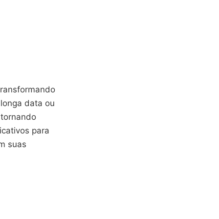
 transformando
 longa data ou
 tornando
icativos para
om suas