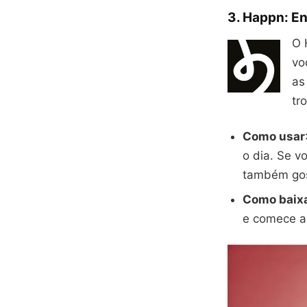
3. Happn: E
O 
vo
as
tr
Como usar
o dia. Se v
também gost
Como baix
e comece a