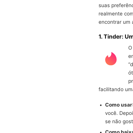
suas preferên
realmente com
encontrar um 
1. Tinder: U
O
e
“
ó
p
facilitando u
Como usar
você. Depoi
se não gos
Como baix