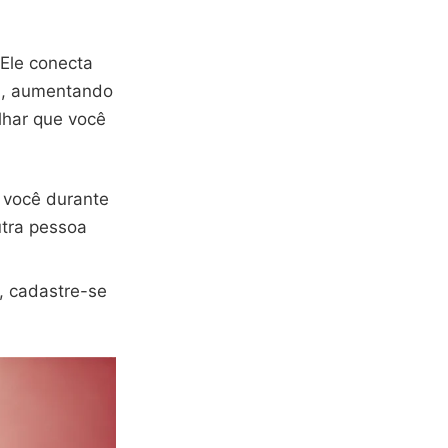
 Ele conecta
a, aumentando
lhar que você
a você durante
utra pessoa
p, cadastre-se