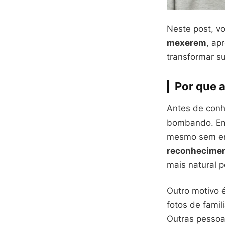
Neste post, v
mexerem
, ap
transformar s
Por que a
Antes de conh
bombando. Em p
mesmo sem ent
reconheciment
mais natural p
Outro motivo 
fotos de fami
Outras pessoa