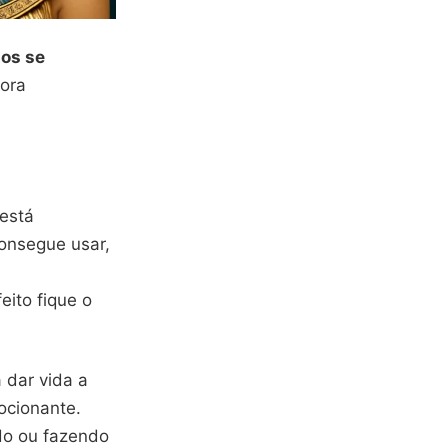
tos se
Bora
 está
consegue usar,
eito fique o
 dar vida a
ocionante.
do ou fazendo