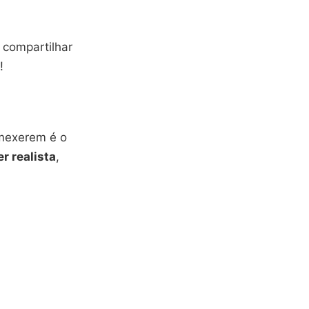
 compartilhar
!
 mexerem é o
er realista
,