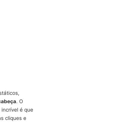
státicos,
 cabeça
. O
incrível é que
s cliques e