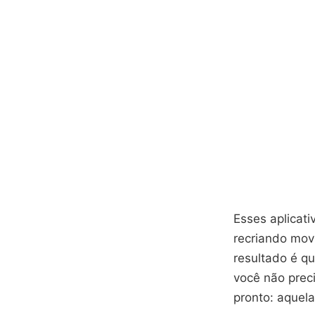
Esses aplicativ
recriando mov
resultado é q
você não prec
pronto: aquel