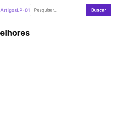
d
Artigos
LP-01
Buscar
melhores