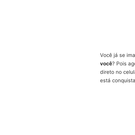
Você já se i
você
? Pois ag
direto no celu
está conquist