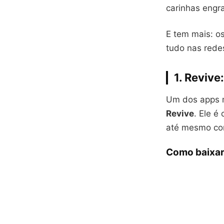
carinhas engr
E tem mais: o
tudo nas redes
1.
Revive:
Um dos apps m
Revive
. Ele é
até mesmo com
Como baixar