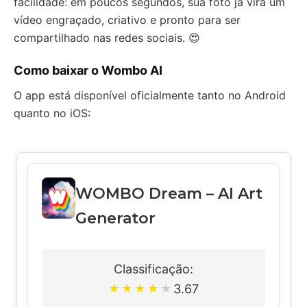
facilidade: em poucos segundos, sua foto já vira um
vídeo engraçado, criativo e pronto para ser
compartilhado nas redes sociais. 😍
Como baixar o Wombo AI
O app está disponível oficialmente tanto no Android
quanto no iOS:
WOMBO Dream – AI Art
Generator
Classificação:
3.67
★
★
★
★
★