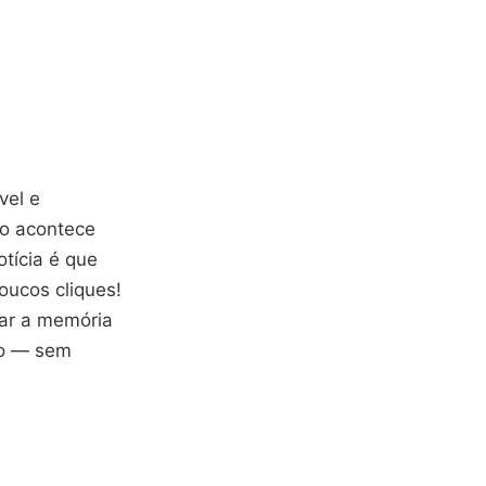
vel e
so acontece
otícia é que
oucos cliques!
zar a memória
vo — sem