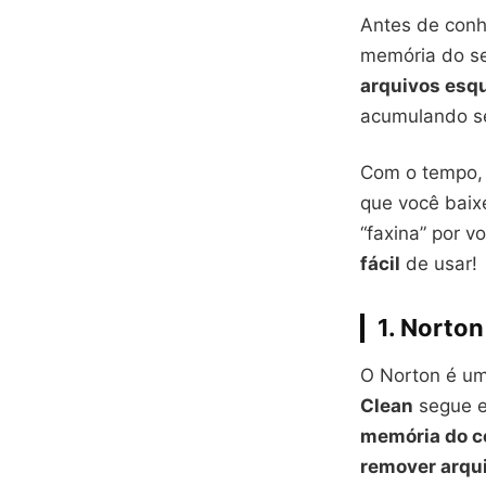
Antes de conh
memória do se
arquivos esq
acumulando s
Com o tempo, 
que você baixe
“faxina” por v
fácil
de usar!
1.
Norton
O Norton é um
Clean
segue e
memória do c
remover arqui