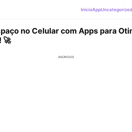
Início
App
Uncategorize
spaço no Celular com Apps para Oti
 🚀
ANÚNCIOS