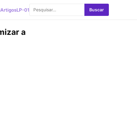
d
Artigos
LP-01
Buscar
mizar a