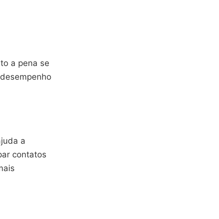
to a pena se
no desempenho
ajuda a
par contatos
mais