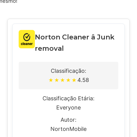
 mesmo!
Norton Cleaner â Junk
removal
Classificação:
4.58
★
★
★
★
★
Classificação Etária:
Everyone
Autor:
NortonMobile