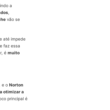
indo a
ados
,
che
vão se
 e até impede
ue faz essa
r, é
muito
, e o
Norton
a otimizar a
co principal é