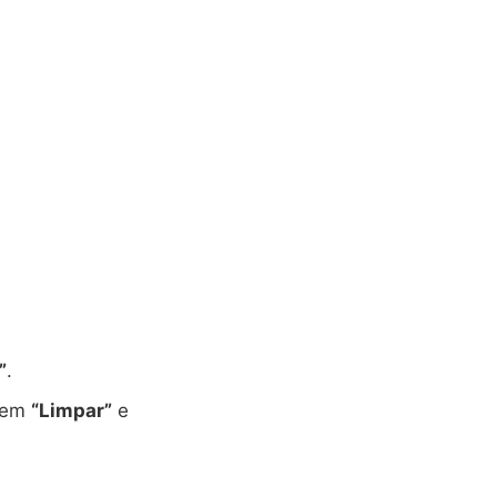
”
.
e em
“Limpar”
e