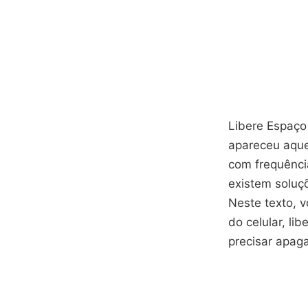
Libere Espaço 
apareceu aqu
com frequência
existem soluçõ
Neste texto, v
do celular, l
precisar apaga