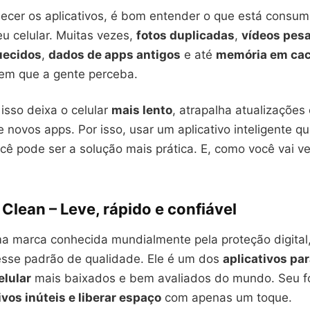
ecer os aplicativos, é bom entender o que está consum
u celular. Muitas vezes,
fotos duplicadas
,
vídeos pes
uecidos
,
dados de apps antigos
e até
memória em ca
em que a gente perceba.
isso deixa o celular
mais lento
, atrapalha atualizações
 novos apps. Por isso, usar um aplicativo inteligente q
ocê pode ser a solução mais prática. E, como você vai ve
 Clean
– Leve, rápido e confiável
a marca conhecida mundialmente pela proteção digital
sse padrão de qualidade. Ele é um dos
aplicativos par
elular
mais baixados e bem avaliados do mundo. Seu fo
vos inúteis e liberar espaço
com apenas um toque.