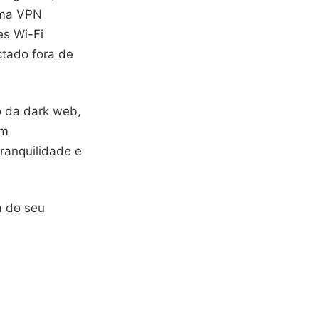
uma VPN
es Wi-Fi
ctado fora de
o da dark web,
em
ranquilidade e
a do seu