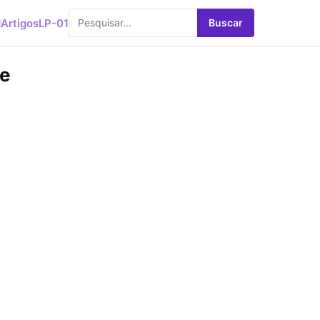
d
Artigos
LP-01
Buscar
de