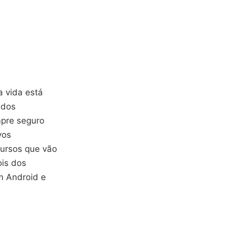
 vida está
ados
mpre seguro
vos
cursos que vão
ois dos
m Android e