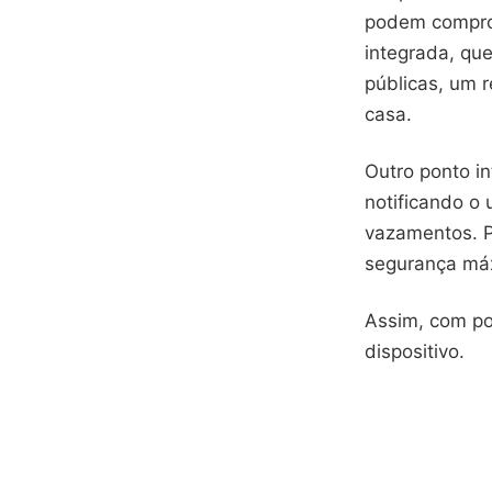
podem compro
integrada, qu
públicas, um 
casa.
Outro ponto i
notificando o
vazamentos. P
segurança máx
Assim, com po
dispositivo.