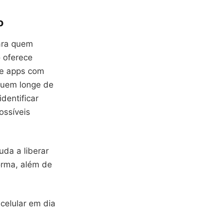
o
para quem
o oferece
de apps com
iquem longe de
identificar
ossíveis
da a liberar
orma, além de
celular em dia