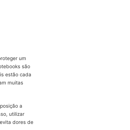
proteger um
otebooks são
eis estão cada
ram muitas
xposição a
o, utilizar
 evita dores de