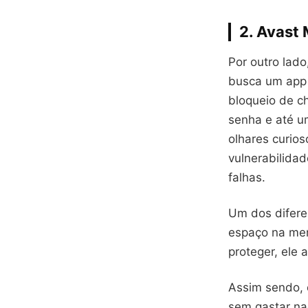
2. Avast
Por outro lado
busca um app c
bloqueio de c
senha e até u
olhares curios
vulnerabilidad
falhas.
Um dos difere
espaço na mem
proteger, ele 
Assim sendo, 
sem gastar na