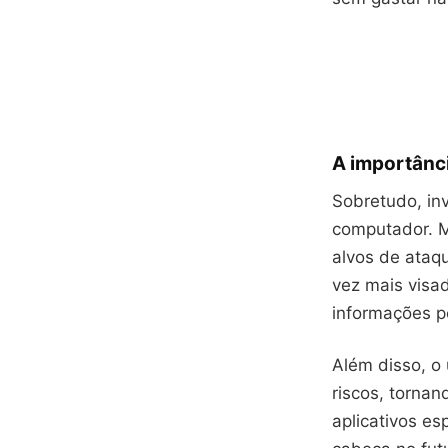
A importânci
Sobretudo, inv
computador. M
alvos de ataq
vez mais visa
informações pe
Além disso, o
riscos, tornan
aplicativos es