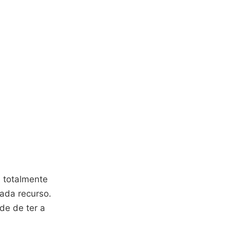
e totalmente
cada recurso.
de de ter a