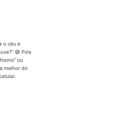
a o céu e
uva?” 😅 Pois
chismo” ou
da melhor do
elular.