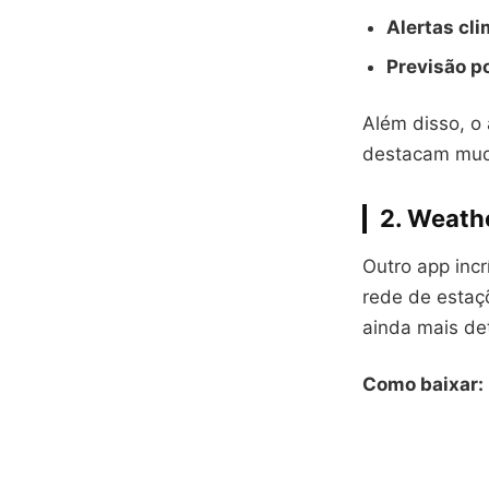
Alertas cl
Previsão po
Além disso, o 
destacam mud
2.
Weath
Outro app incr
rede de estaç
ainda mais de
Como baixar: