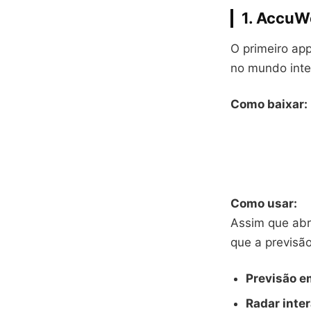
1.
AccuW
O primeiro ap
no mundo inte
Como baixar:
Como usar:
Assim que abri
que a previsã
Previsão e
Radar inter