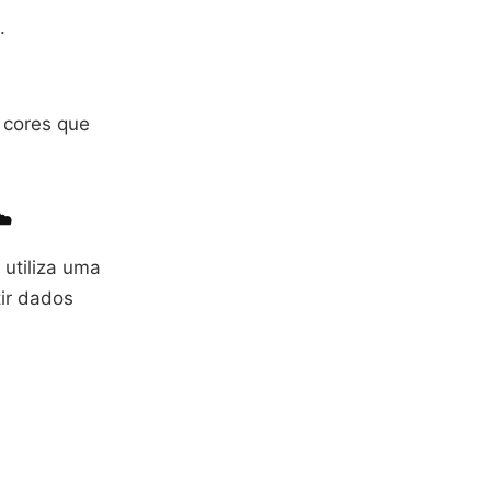
.
e cores que
️
 utiliza uma
ir dados