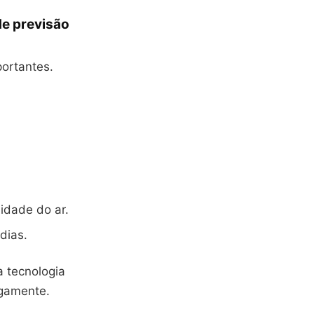
de previsão
portantes.
idade do ar.
dias.
a tecnologia
igamente.