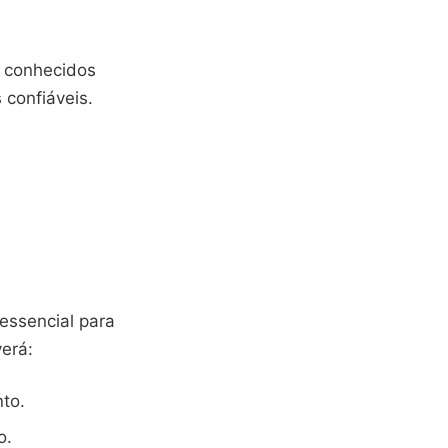
 conhecidos
 confiáveis.
 essencial para
verá:
to.
o.