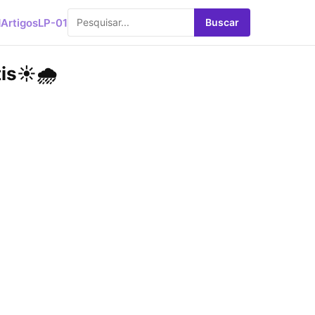
d
Artigos
LP-01
Buscar
is☀️🌧️