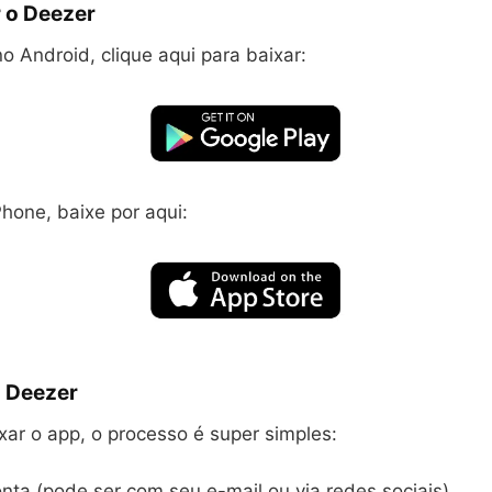
 o Deezer
o Android, clique aqui para baixar:
hone, baixe por aqui:
 Deezer
xar o app, o processo é super simples:
nta (pode ser com seu e-mail ou via redes sociais).