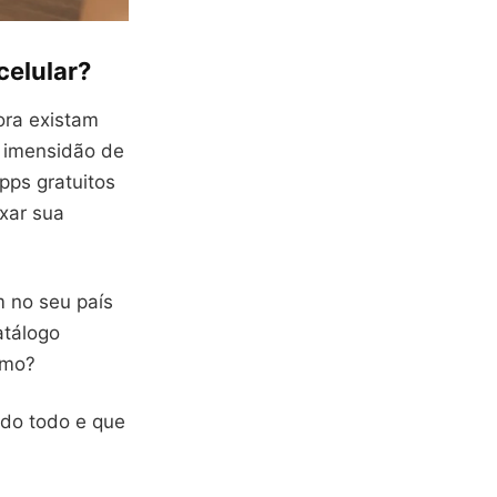
celular?
ora existam
a imensidão de
pps gratuitos
xar sua
 no seu país
atálogo
smo?
ndo todo e que