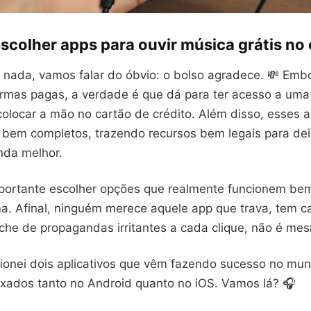
scolher apps para ouvir música grátis no 
 nada, vamos falar do óbvio: o bolso agradece. 💸 Emb
ormas pagas, a verdade é que dá para ter acesso a um
olocar a mão no cartão de crédito. Além disso, esses a
bem completos, trazendo recursos bem legais para dei
nda melhor.
portante escolher opções que realmente funcionem bem
ma. Afinal, ninguém merece aquele app que trava, tem c
nche de propagandas irritantes a cada clique, não é me
ecionei dois aplicativos que vêm fazendo sucesso no mu
xados tanto no Android quanto no iOS. Vamos lá? 🎧