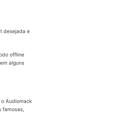
st desejada e
do offline
t em alguns
, o Audiomack
s famosas,