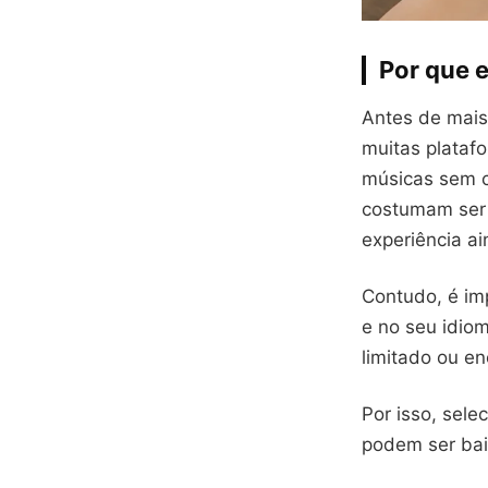
Por que e
Antes de mais
muitas plataf
músicas sem c
costumam ser 
experiência ai
Contudo, é im
e no seu idio
limitado ou e
Por isso, sel
podem ser bai