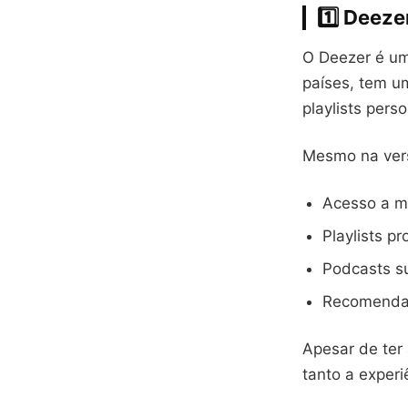
1️⃣
Deezer
O Deezer é um
países, tem u
playlists pers
Mesmo na vers
Acesso a m
Playlists p
Podcasts su
Recomendaç
Apesar de ter
tanto a experi