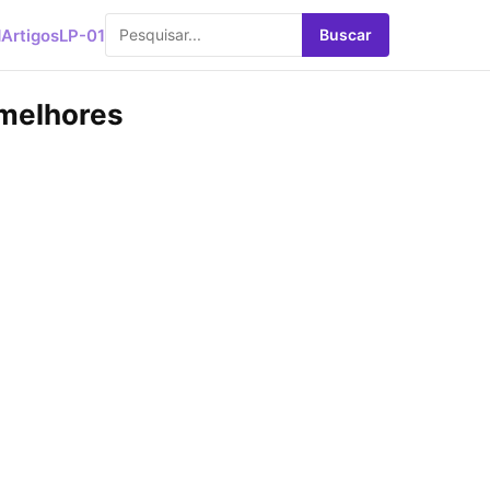
d
Artigos
LP-01
Buscar
 melhores