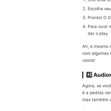
Escolha seu
Pronto! O D
Para ouvir 
dar o play.
Ah, e mesmo n
com algumas l
casos!
2️⃣
Audiom
Agora, se voc
é a pedida ce
mas também ar