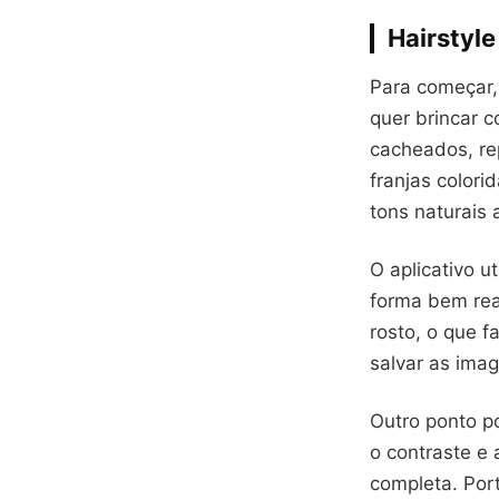
Hairstyle
Para começar
quer brincar c
cacheados, re
franjas colori
tons naturais 
O aplicativo u
forma bem real
rosto, o que f
salvar as ima
Outro ponto po
o contraste e
completa. Port