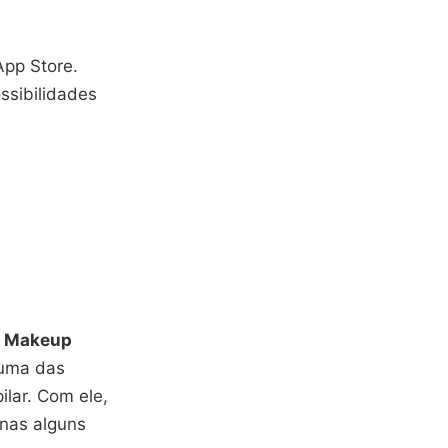
App Store.
ssibilidades
 Makeup
 uma das
lar. Com ele,
nas alguns