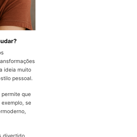
mudar?
os
transformações
a ideia muito
tilo pessoal.
e permite que
 exemplo, se
permoderno,
 divertido.