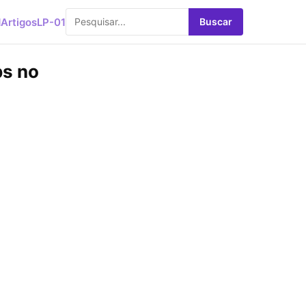
d
Artigos
LP-01
Buscar
ps no