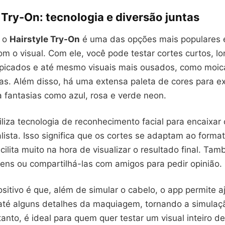
 Try-On: tecnologia e diversão juntas
, o
Hairstyle Try-On
é uma das opções mais populares 
om o visual. Com ele, você pode testar cortes curtos, lon
picados e até mesmo visuais mais ousados, como moic
das. Além disso, há uma extensa paleta de cores para e
a fantasias como azul, rosa e verde neon.
tiliza tecnologia de reconhecimento facial para encaixar 
ista. Isso significa que os cortes se adaptam ao forma
acilita muito na hora de visualizar o resultado final. Ta
gens ou compartilhá-las com amigos para pedir opinião.
sitivo é que, além de simular o cabelo, o app permite aj
 até alguns detalhes da maquiagem, tornando a simulaç
anto, é ideal para quem quer testar um visual inteiro d