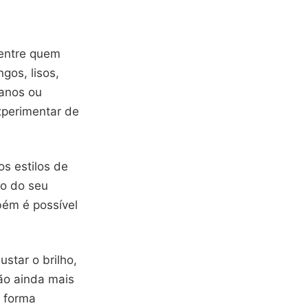
entre quem
gos, lisos,
anos ou
xperimentar de
os estilos de
to do seu
mbém é possível
ustar o brilho,
ão ainda mais
e forma