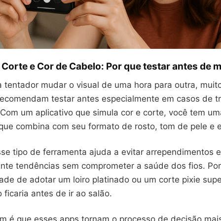
Corte e Cor de Cabelo: Por que testar antes de 
a tentador mudar o visual de uma hora para outra, muit
 recomendam testar antes especialmente em casos de 
 Com um aplicativo que simula cor e corte, você tem um
que combina com seu formato de rosto, tom de pele e es
sse tipo de ferramenta ajuda a evitar arrependimentos 
nte tendências sem comprometer a saúde dos fios. Por
ade de adotar um loiro platinado ou um corte pixie su
ficaria antes de ir ao salão.
m é que esses apps tornam o processo de decisão mais