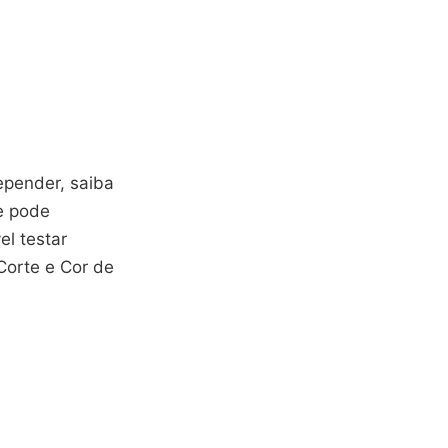
epender, saiba
e pode
el testar
 Corte e Cor de