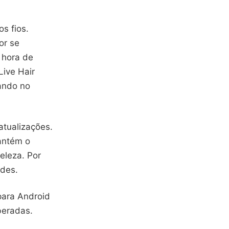
s fios.
or se
 hora de
ive Hair
hando no
atualizações.
antém o
eleza. Por
ades.
para Android
beradas.