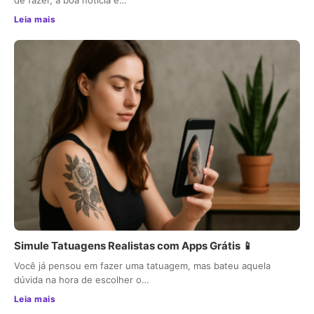
de fazer, a boa notícia é…
Leia mais
Simule Tatuagens Realistas com Apps Grátis 📱
Você já pensou em fazer uma tatuagem, mas bateu aquela
dúvida na hora de escolher o…
Leia mais