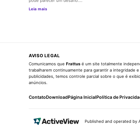
pode parecer um desafio.…
Leia mais
AVISO LEGAL
Comunicamos que
Frattus
é um site totalmente independ
trabalharem continuamente para garantir a integridade 
publicidades, temos controle parcial sobre o que é exib
anúncios.
Contato
Download
Página Inicial
Política de Privacid
Published and operated by A