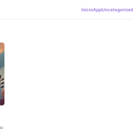
Início
App
Uncategorize
az