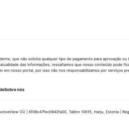
ente, que não solicita qualquer tipo de pagamento para aprovação ou 
e atualidade das informações, ressaltamos que nosso conteúdo pode fi
ido em nosso portal, por isso não nos responsabilizamos por serviços pr
ade
Sobre nós
ctiveView OÜ | Kf08c47fec0942fa00, Tallinn 10615, Harju, Estonia | R