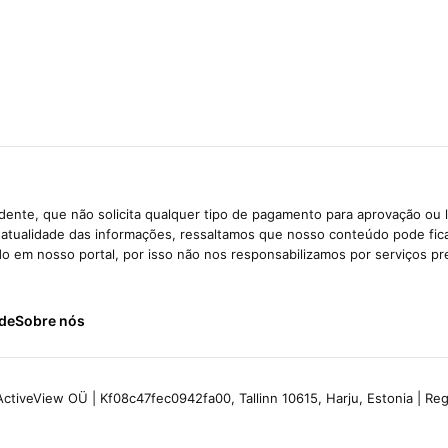
ente, que não solicita qualquer tipo de pagamento para aprovação ou 
e atualidade das informações, ressaltamos que nosso conteúdo pode fi
ido em nosso portal, por isso não nos responsabilizamos por serviços pr
ade
Sobre nós
ctiveView OÜ | Kf08c47fec0942fa00, Tallinn 10615, Harju, Estonia | R