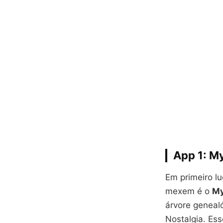
App 1: M
Em primeiro l
mexem é o
My
árvore geneal
Nostalgia. Esse