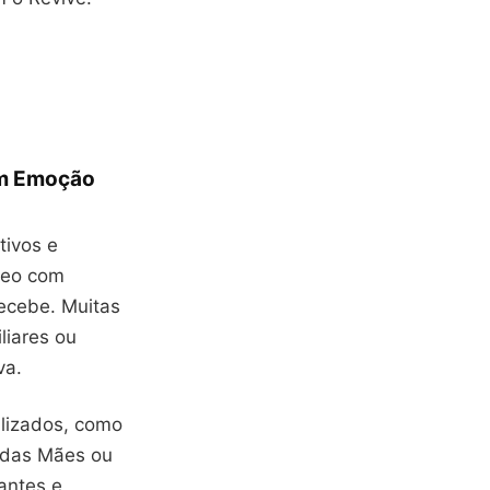
em Emoção
tivos e
deo com
ecebe. Muitas
liares ou
va.
alizados, como
 das Mães ou
antes e