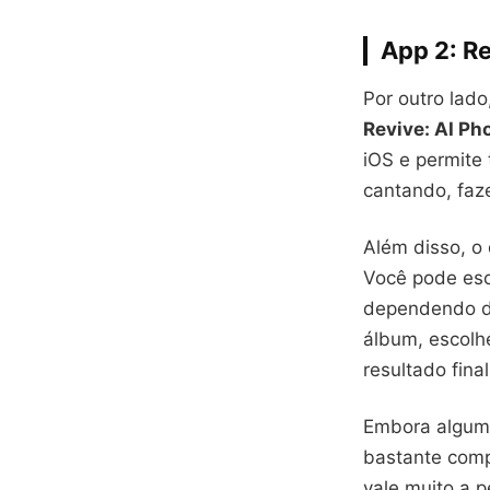
App 2: R
Por outro lado
Revive: AI Ph
iOS e permite
cantando, faz
Além disso, o 
Você pode esc
dependendo da
álbum, escolh
resultado final
Embora alguma
bastante comp
vale muito a p