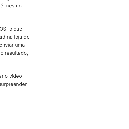
até mesmo
iOS, o que
ad na loja de
 enviar uma
mo resultado,
ar o vídeo
 surpreender