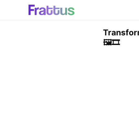
Transfor
🖼️🎞️