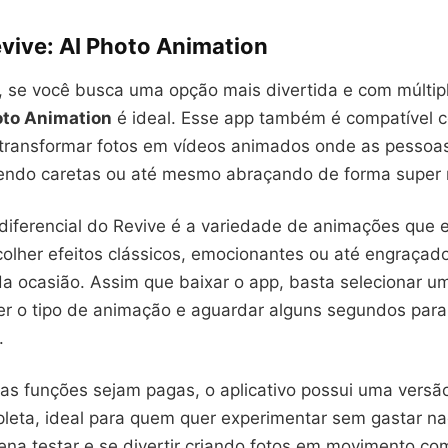
evive: AI Photo Animation
, se você busca uma opção mais divertida e com múltipl
oto Animation
é ideal. Esse app também é compatível 
 transformar fotos em vídeos animados onde as pesso
endo caretas ou até mesmo abraçando de forma super r
diferencial do Revive é a variedade de animações que e
olher efeitos clássicos, emocionantes ou até engraçad
 ocasião. Assim que baixar o app, basta selecionar um
er o tipo de animação e aguardar alguns segundos para
.
s funções sejam pagas, o aplicativo possui uma versão
leta, ideal para quem quer experimentar sem gastar na
ena testar e se divertir criando fotos em movimento co