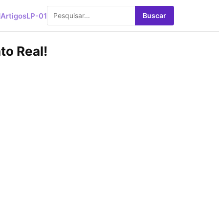
d
Artigos
LP-01
Buscar
o Real!