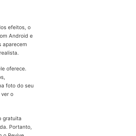
os efeitos, o
com Android e
as aparecem
ealista.
le oferece.
os,
a foto do seu
 ver o
 gratuita
da. Portanto,
m o Revive.