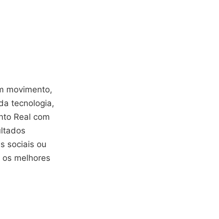
em movimento,
a tecnologia,
nto Real com
ultados
s sociais ou
r os melhores