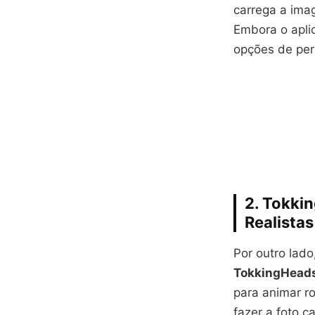
carrega a ima
Embora o aplic
opções de per
2.
Tokki
Realistas
Por outro lado
TokkingHead
para animar r
fazer a foto c