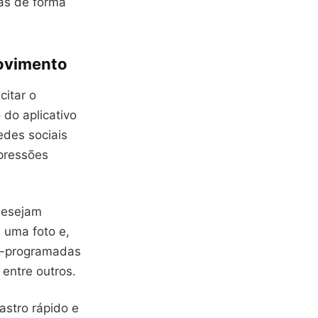
as de forma
ovimento
citar o
do aplicativo
edes sociais
xpressões
desejam
 uma foto e,
ré-programadas
 entre outros.
astro rápido e