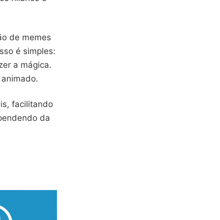
ação de memes
esso é simples:
zer a mágica.
 animado.
s, facilitando
dependendo da