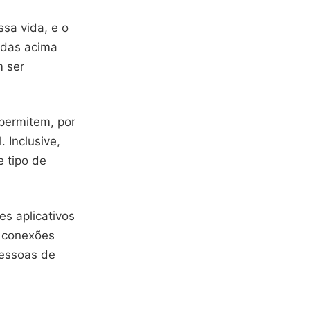
ssa vida, e o
adas acima
m ser
 permitem, por
 Inclusive,
e tipo de
es aplicativos
r conexões
pessoas de