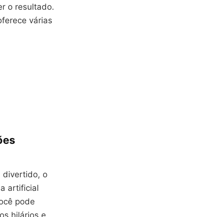
r o resultado.
oferece várias
ões
divertido, o
artificial
você pode
s hilários e