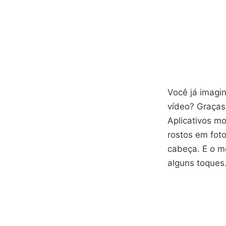
Você já imagi
vídeo? Graças 
Aplicativos m
rostos em fot
cabeça. E o me
alguns toques