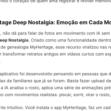
ando o coração de quem ama registrar e reviver memóri
tage Deep Nostalgia
: Emoção em Cada M
, não dá para falar de fotos em movimento com IA sem 
eep Nostalgia
. Criado como uma funcionalidade dentro 
de genealogia MyHeritage, esse recurso viralizou nas r
r transformar retratos antigos em vídeos curtos com e
.
 aplicativo foi desenvolvido pensando em pessoas que 
as de familiares que já se foram. Basta fazer upload de
a IA analisa o rosto, aplica uma série de animações p
o com movimentos realistas: piscar, sorrir, virar o rosto,
te intuitivo. Você instala o app MyHeritage, faz um cad