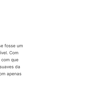
se fosse um
sível. Com
o com que
 suaves da
 com apenas