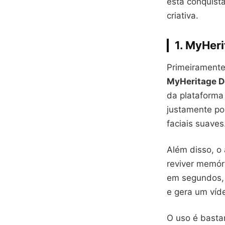
está conquist
criativa.
1.
MyHeri
Primeiramente
MyHeritage D
da plataforma 
justamente po
faciais suaves
Além disso, o
reviver memóri
em segundos, 
e gera um víde
O uso é bastan