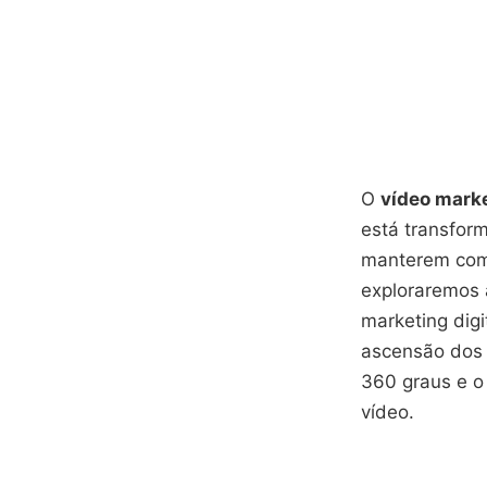
O
vídeo mark
está transfor
manterem compe
exploraremos 
marketing digi
ascensão do
360 graus e o
vídeo.