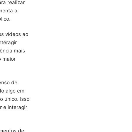
ra realizar
umenta a
lico.
os vídeos ao
teragir
iência mais
o maior
senso de
do algo em
 único. Isso
 e interagir
amentos de