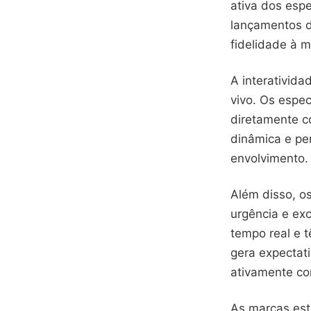
ativa dos esp
lançamentos d
fidelidade à m
A interativida
vivo. Os espec
diretamente c
dinâmica e pe
envolvimento.
Além disso, o
urgência e ex
tempo real e 
gera expectat
ativamente co
As marcas est