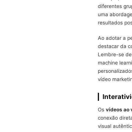
diferentes gru
uma abordagem
resultados pos
Ao adotar a p
destacar da c
Lembre-se de u
machine learni
personalizado
vídeo marketi
Interativ
Os
vídeos ao 
conexão diret
visual autênti