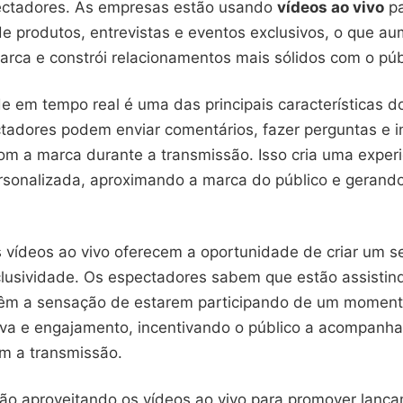
ectadores. As empresas estão usando
vídeos ao vivo
pa
e produtos, entrevistas e eventos exclusivos, o que a
arca e constrói relacionamentos mais sólidos com o púb
de em tempo real é uma das principais características d
tadores podem enviar comentários, fazer perguntas e in
om a marca durante a transmissão. Isso cria uma exper
rsonalizada, aproximando a marca do público e gerand
s vídeos ao vivo oferecem a oportunidade de criar um 
clusividade. Os espectadores sabem que estão assistin
têm a sensação de estarem participando de um momento
iva e engajamento, incentivando o público a acompanhar
m a transmissão.
ão aproveitando os vídeos ao vivo para promover lanç