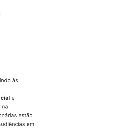
l
indo às
e
icial
e
 uma
onárias estão
 audiências em