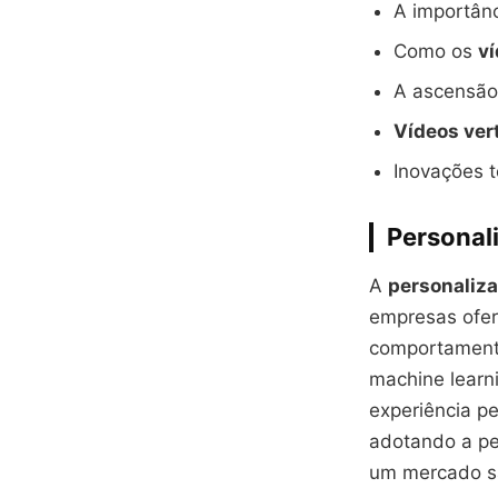
A importân
Como os
ví
A ascensã
Vídeos ver
Inovações 
Personali
A
personaliz
empresas ofer
comportamento
machine learn
experiência p
adotando a pe
um mercado s