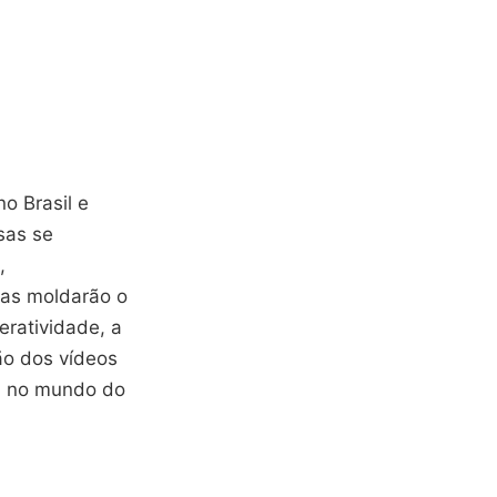
o Brasil e
sas se
,
as moldarão o
eratividade, a
ão dos vídeos
al no mundo do