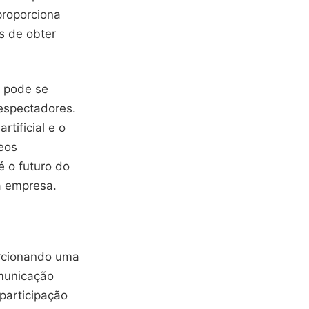
proporciona
s de obter
ê pode se
 espectadores.
rtificial e o
deos
 o futuro do
a empresa.
orcionando uma
omunicação
 participação