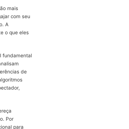
xão mais
gajar com seu
o. A
e o que eles
l fundamental
analisam
erências de
algoritmos
ectador,
ereça
o. Por
ional para