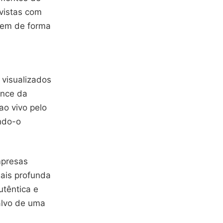
evistas com
tem de forma
 visualizados
ance da
ao vivo pelo
ndo-o
mpresas
ais profunda
utêntica e
alvo de uma