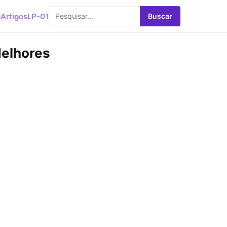
d
Artigos
LP-01
Buscar
elhores