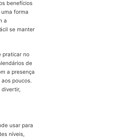
os benefícios
é uma forma
m a
ácil se manter
 praticar no
alendários de
om a presença
 aos poucos.
ivertir,
ode usar para
es níveis,