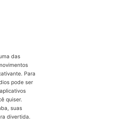
 uma das
 movimentos
ativante. Para
dios pode ser
aplicativos
ê quiser.
mba, suas
a divertida.