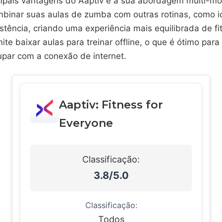
ipais vantagens do Aaptiv é a sua abordagem multi-mo
binar suas aulas de zumba com outras rotinas, como io
istência, criando uma experiência mais equilibrada de fi
mite baixar aulas para treinar offline, o que é ótimo pa
upar com a conexão de internet.
Aaptiv: Fitness for
Everyone
Classificação:
3.8/5.0
Classificação:
Todos