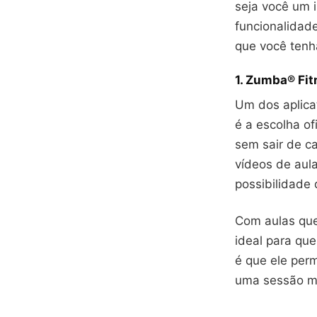
seja você um 
funcionalidade
que você tenh
1.
Zumba® Fit
Um dos aplica
é a escolha o
sem sair de c
vídeos de aula
possibilidade 
Com aulas que
ideal para qu
é que ele perm
uma sessão me