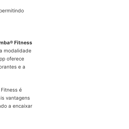
 permitindo
mba® Fitness
sa modalidade
pp oferece
brantes e a
 Fitness é
ais vantagens
ndo a encaixar