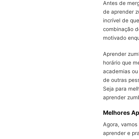
Antes de merg
de aprender z
incrível de qu
combinação de
motivado enqu
Aprender zumb
horário que me
academias ou 
de outras pes
Seja para mel
aprender zumb
Melhores Ap
Agora, vamos 
aprender e pra