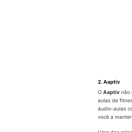
2.
Aaptiv
O
Aaptiv
não 
aulas de fitn
áudio-aulas co
você a manter 