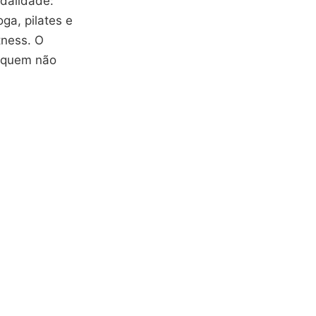
dalidade:
ga, pilates e
tness. O
ra quem não