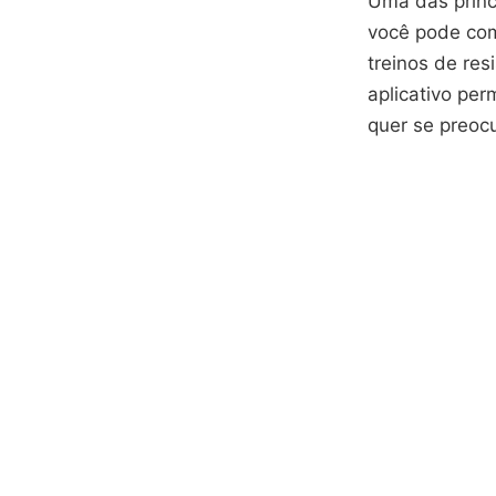
Uma das princ
você pode com
treinos de res
aplicativo per
quer se preoc