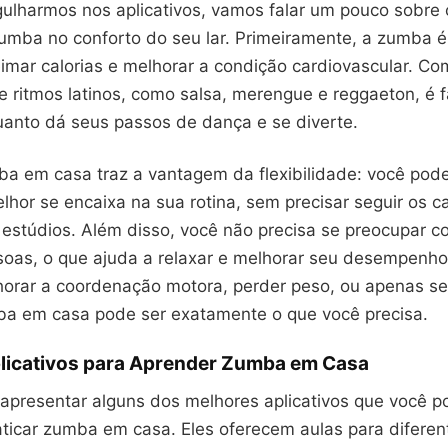
ulharmos nos aplicativos, vamos falar um pouco sobre 
umba no conforto do seu lar. Primeiramente, a zumba 
eimar calorias e melhorar a condição cardiovascular. Co
 ritmos latinos, como salsa, merengue e reggaeton, é f
anto dá seus passos de dança e se diverte.
a em casa traz a vantagem da flexibilidade: você pode
lhor se encaixa na sua rotina, sem precisar seguir os c
estúdios. Além disso, você não precisa se preocupar c
soas, o que ajuda a relaxar e melhorar seu desempenho
horar a coordenação motora, perder peso, ou apenas se d
a em casa pode ser exatamente o que você precisa.
licativos para Aprender Zumba em Casa
apresentar alguns dos melhores aplicativos que você p
ticar zumba em casa. Eles oferecem aulas para diferent