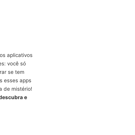
os aplicativos
es: você só
trar se tem
as esses apps
 de mistério!
 descubra e