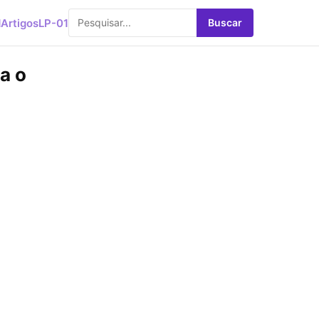
d
Artigos
LP-01
Buscar
a o