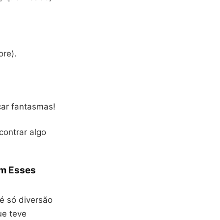
ore).
çar fantasmas!
contrar algo
am Esses
é só diversão
ue teve