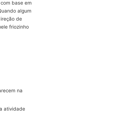
e, com base em
. Quando algum
direção de
ele friozinho
parecem na
a atividade