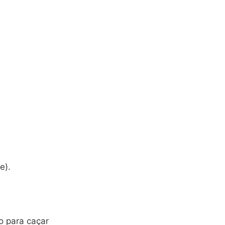
e).
o para caçar