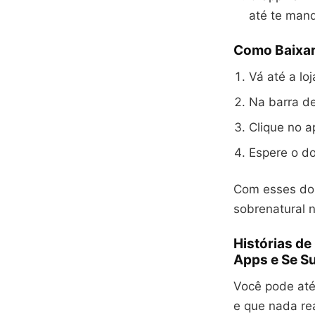
até te man
Como Baixar
Vá até a lo
Na barra de
Clique no a
Espere o do
Com esses dois
sobrenatural 
Histórias d
Apps e Se S
Você pode até
e que nada re