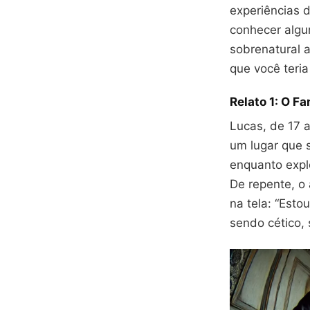
experiências d
conhecer algu
sobrenatural 
que você teri
Relato 1: O F
Lucas, de 17 
um lugar que s
enquanto expl
De repente, o
na tela: “Esto
sendo cético, 