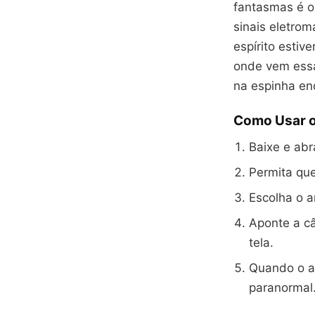
fantasmas é 
sinais eletro
espírito estive
onde vem essa 
na espinha en
Como Usar o
Baixe e abra
Permita que
Escolha o a
Aponte a câ
tela.
Quando o ap
paranormal