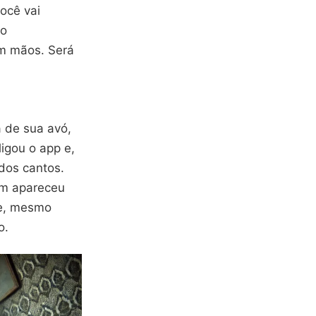
você vai
 o
em mãos. Será
 de sua avó,
ligou o app e,
dos cantos.
em apareceu
 e, mesmo
o.