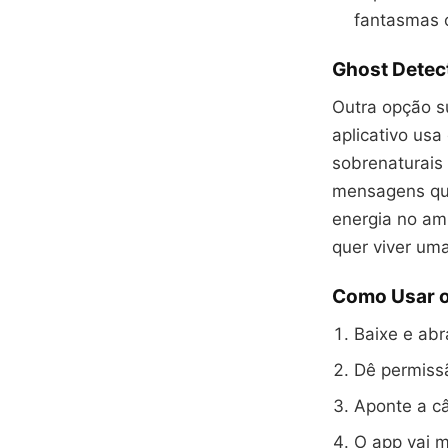
fantasmas c
Ghost Detect
Outra opção s
aplicativo usa
sobrenaturais
mensagens que
energia no am
quer viver uma
Como Usar o
Baixe e abra
Dê permiss
Aponte a câ
O app vai m