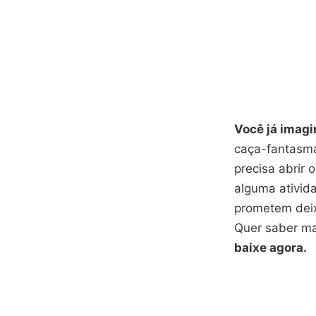
Você já imagi
caça-fantasma
precisa abrir 
alguma ativid
prometem deix
Quer saber ma
baixe agora.