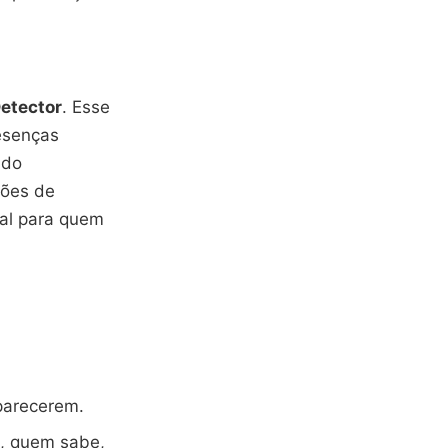
etector
. Esse
resenças
ndo
ções de
eal para quem
parecerem.
e, quem sabe,